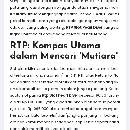
yang sering kali melibatkan 'penyelaman' ekstra, seperti
putaran gratis dengan pengganda atau mini-game mem
ilih tiram untuk mengungkap hadiah. Intinya, Pearl Diver itu
paket komplit: tema yang relatable, gameplay yang smo
oth, dan yang paling penting,
RTP Slot Pearl Diver
yang ser
ingkali berada di angka yang membuat hati tenang.
RTP: Kompas Utama
dalam Mencari 'Mutiara'
Sebelum kita terjun ke tips bermain, kita perlu paham bet
ul tentang si 'rahasia umum' ini: RTP. RTP atau Return to Pla
yer adalah persentase teoretis dari total taruhan yang ak
an dikembalikan ke pemain dalam jangka panjang. Kalau
suatu slot punya
Rtp Slot Pearl Diver
sebesar 96.5%, artiny
a dari Rp 1.000.000 yang dipertaruhkan oleh semua pemai
n, sekitar Rp 965.000 akan kembali sebagai kemenangan.
Perhatikan kata 'teoretis' dan 'jangka panjang'. Ini bukan j
aminan kamu menang setiap sesi, tapi lebih seperti pand
uan untuk memilih slot yang lebih adil.