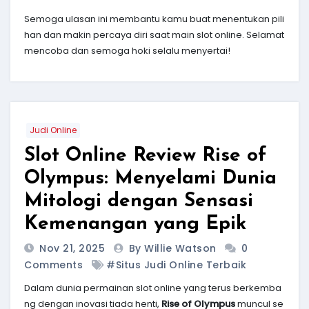
Semoga ulasan ini membantu kamu buat menentukan pili
han dan makin percaya diri saat main slot online. Selamat
mencoba dan semoga hoki selalu menyertai!
Judi Online
Slot Online Review Rise of
Olympus: Menyelami Dunia
Mitologi dengan Sensasi
Kemenangan yang Epik
Nov 21, 2025
By Willie Watson
0
Comments
#situs Judi Online Terbaik
Dalam dunia permainan slot online yang terus berkemba
ng dengan inovasi tiada henti,
Rise of Olympus
muncul se