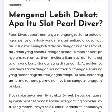
mainmu.
Mengenal Lebih Dekat:
Apa Itu Slot Pearl Diver?
Pearl Diver, seperti namanya, mengangkat tema petuala
ngan penyelam klasik yang mencari mutiara di dasar laut
an. Visualnya seringkali didesain dengan nuansa retro at
au kartun yang colorful, dengan simbol-simbol seperti pe
nyelam, koin emas, tiram, mutiara, ikan hias, dan tentu saj
a, lambang kartu standar yang dihias cantik. Atmosfernya
biasanya santai dengan soundtrack air menggelembung
yang menenangkan, tapi jangan tertipu! Di balik ketenang
an itu, mekanisme permainannya bisa sangat menggem
birakan.
Slot ini biasanya memiliki struktur 5-reel, 3-row, dengan s
ejumlah paylines yang bervariasi tergantung provider-ny
a. Yang membuatnya selalu diburu adalah fitur bonusnya