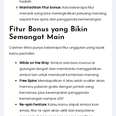
hadiah.
Manfaatkan fitur bonus:
Ada beberapa fitur
menarik yang bisa meningkatkan peluang menang,
seperti free spins dan pengganda kemenangan.
Fitur Bonus yang Bikin
Semangat Main
Caishen Wins punya beberapa fitur unggulan yang layak
kamu perhatiin:
Wilds on the Way:
Simbol wild bisa muncul di
gulungan tengah dan membantu menggantikan
simbol lain untuk membuat kombinasi menang.
Free Spins:
Mendapatkan 4 atau lebih scatter akan
memicu putaran gratis dengan jumlah yang
bervariasi, plus kesempatan pengganda
kemenangan sampai x20!
Re-spin Feature:
Kalau kamu dapat simbol koin
emas, fitur re-spin akan aktif dan berpotensi