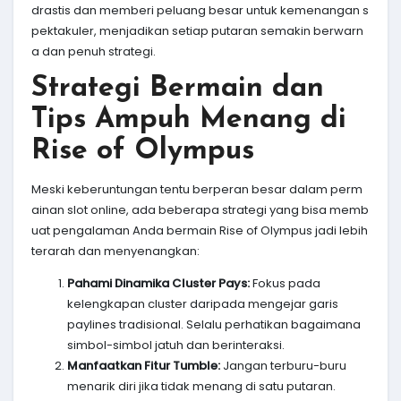
drastis dan memberi peluang besar untuk kemenangan s
pektakuler, menjadikan setiap putaran semakin berwarn
a dan penuh strategi.
Strategi Bermain dan
Tips Ampuh Menang di
Rise of Olympus
Meski keberuntungan tentu berperan besar dalam perm
ainan slot online, ada beberapa strategi yang bisa memb
uat pengalaman Anda bermain Rise of Olympus jadi lebih
terarah dan menyenangkan:
Pahami Dinamika Cluster Pays:
Fokus pada
kelengkapan cluster daripada mengejar garis
paylines tradisional. Selalu perhatikan bagaimana
simbol-simbol jatuh dan berinteraksi.
Manfaatkan Fitur Tumble:
Jangan terburu-buru
menarik diri jika tidak menang di satu putaran.