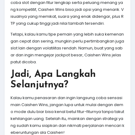
coba slot dengan fitur lengkap serta peluang menang ya
ng kompetitif, Caishen Wins bisa jadi opsi yang menarik. V
isualnya yang memikat, suara yang enak didengar, plus R
TP yang cukup tinggi jadi nilai tambah tersendiri.
Tetapi, kalau kamu tipe pemain yang lebih suka kemenan
gan cepat dan sering, mungkin perlu pertimbangkan juga
slot lain dengan volatilitas rendah. Namun, buat yang sab
ar dan ingin mengejar jackpot besar, Caishen Wins jelas
patut dicoba.
Jadi, Apa Langkah
Selanjutnya?
Kalau kamu penasaran dan ingin langsung coba sensasi
main Caishen Wins, jangan lupa untuk mulai dengan dem
o mode dulu biar bisa kenal betul fitur-fiturnya tanpa takut
kehilangan uang. Setelah itu, mainkan dengan strategi ya
ng sudah kamu siapkan dan nikmati perjalanan mencari k
eberuntungan ala Caishen!