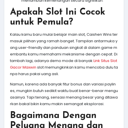
menambah kemenangan secara signifikan.
Apakah Slot Ini Cocok
untuk Pemula?
Kalau kamu baru mulai belajar main slot, Caishen Wins ter
masuk pilihan yang ramah banget. Tampilan antarmuka y
ang user-friendly dan panduan singkat di dalam game m
embantu kamu memahami mekanisme dengan cepat. Di
tambah lagi, adanya demo mode di banyak
Link Situs Slot
Gacor Maxwin
slot memungkinkan kamu mencoba dulu ta
npa harus pakai uang asli.
Namun, karena ada banyak fitur bonus dan variasi paylin
es, mungkin butuh sedikit waktu buat benar-benar mengu
asainya. Tapi tenang, sensasi menang besar yang ditawa
rkan bakal bikin kamu makin semangat eksplorasi.
Bagaimana Dengan
Peluang Menang dan