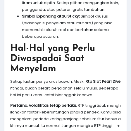
tiram untuk dipilih. Setiap pilihan mengungkap koin,
pengganda, atau putaran gratis tambahan.
Simbol Expanding atau Sticky:
Simbol khusus
(biasanya si penyelam atau mutiara) yang bisa
memenuhi seluruh reel dan bertahan selama
beberapa putaran.
Hal-Hal yang Perlu
Diwaspadai Saat
Menyelam
Setiap lautan punya arus bawah. Meski
Rtp Slot Pearl Dive
r
tinggi, bukan berarti perjalanan selalu mulus. Beberapa
hal ini perlu kamu catat biar nggak kecewa.
Pertama, volatilitas tetap berlaku.
RTP tinggi tidak mengh
ilangkan faktor keberuntungan jangka pendek. Kamu bisa
mengalami periode kering panjang sebelum fitur bonus a
khirnya muncul. Itu normal. Jangan mengira RTP tinggi = m