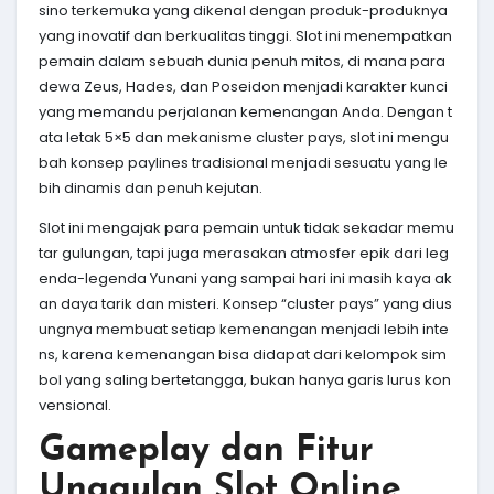
sino terkemuka yang dikenal dengan produk-produknya
yang inovatif dan berkualitas tinggi. Slot ini menempatkan
pemain dalam sebuah dunia penuh mitos, di mana para
dewa Zeus, Hades, dan Poseidon menjadi karakter kunci
yang memandu perjalanan kemenangan Anda. Dengan t
ata letak 5×5 dan mekanisme cluster pays, slot ini mengu
bah konsep paylines tradisional menjadi sesuatu yang le
bih dinamis dan penuh kejutan.
Slot ini mengajak para pemain untuk tidak sekadar memu
tar gulungan, tapi juga merasakan atmosfer epik dari leg
enda-legenda Yunani yang sampai hari ini masih kaya ak
an daya tarik dan misteri. Konsep “cluster pays” yang dius
ungnya membuat setiap kemenangan menjadi lebih inte
ns, karena kemenangan bisa didapat dari kelompok sim
bol yang saling bertetangga, bukan hanya garis lurus kon
vensional.
Gameplay dan Fitur
Unggulan Slot Online