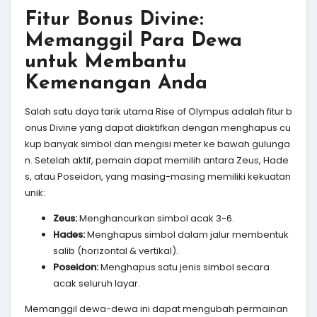
Fitur Bonus Divine:
Memanggil Para Dewa
untuk Membantu
Kemenangan Anda
Salah satu daya tarik utama Rise of Olympus adalah fitur b
onus Divine yang dapat diaktifkan dengan menghapus cu
kup banyak simbol dan mengisi meter ke bawah gulunga
n. Setelah aktif, pemain dapat memilih antara Zeus, Hade
s, atau Poseidon, yang masing-masing memiliki kekuatan
unik:
Zeus:
Menghancurkan simbol acak 3-6.
Hades:
Menghapus simbol dalam jalur membentuk
salib (horizontal & vertikal).
Poseidon:
Menghapus satu jenis simbol secara
acak seluruh layar.
Memanggil dewa-dewa ini dapat mengubah permainan