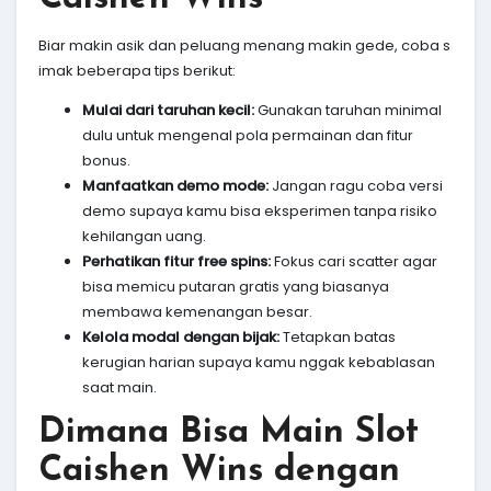
Biar makin asik dan peluang menang makin gede, coba s
imak beberapa tips berikut:
Mulai dari taruhan kecil:
Gunakan taruhan minimal
dulu untuk mengenal pola permainan dan fitur
bonus.
Manfaatkan demo mode:
Jangan ragu coba versi
demo supaya kamu bisa eksperimen tanpa risiko
kehilangan uang.
Perhatikan fitur free spins:
Fokus cari scatter agar
bisa memicu putaran gratis yang biasanya
membawa kemenangan besar.
Kelola modal dengan bijak:
Tetapkan batas
kerugian harian supaya kamu nggak kebablasan
saat main.
Dimana Bisa Main Slot
Caishen Wins dengan