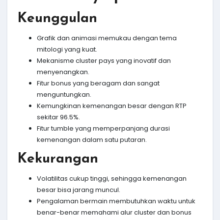
Keunggulan
Grafik dan animasi memukau dengan tema
mitologi yang kuat.
Mekanisme cluster pays yang inovatif dan
menyenangkan.
Fitur bonus yang beragam dan sangat
menguntungkan.
Kemungkinan kemenangan besar dengan RTP
sekitar 96.5%.
Fitur tumble yang memperpanjang durasi
kemenangan dalam satu putaran.
Kekurangan
Volatilitas cukup tinggi, sehingga kemenangan
besar bisa jarang muncul.
Pengalaman bermain membutuhkan waktu untuk
benar-benar memahami alur cluster dan bonus