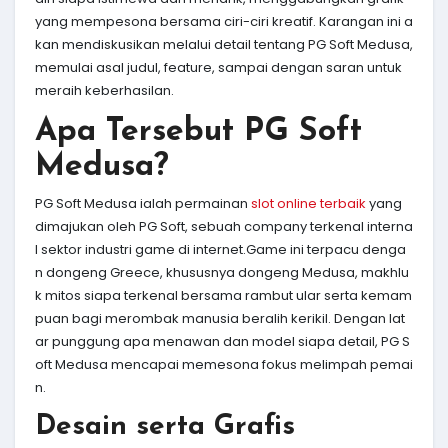
yang mempesona bersama ciri-ciri kreatif. Karangan ini a
kan mendiskusikan melalui detail tentang PG Soft Medusa,
memulai asal judul, feature, sampai dengan saran untuk
meraih keberhasilan.
Apa Tersebut PG Soft
Medusa?
PG Soft Medusa ialah permainan
slot online terbaik
yang
dimajukan oleh PG Soft, sebuah company terkenal interna
l sektor industri game di internet.Game ini terpacu denga
n dongeng Greece, khususnya dongeng Medusa, makhlu
k mitos siapa terkenal bersama rambut ular serta kemam
puan bagi merombak manusia beralih kerikil. Dengan lat
ar punggung apa menawan dan model siapa detail, PG S
oft Medusa mencapai memesona fokus melimpah pemai
n.
Desain serta Grafis