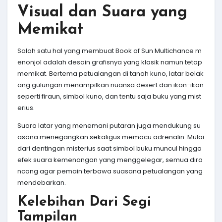
Visual dan Suara yang
Memikat
Salah satu hal yang membuat Book of Sun Multichance m
enonjol adalah desain grafisnya yang klasik namun tetap
memikat. Bertema petualangan di tanah kuno, latar belak
ang gulungan menampilkan nuansa desert dan ikon-ikon
seperti firaun, simbol kuno, dan tentu saja buku yang mist
erius.
Suara latar yang menemani putaran juga mendukung su
asana menegangkan sekaligus memacu adrenalin. Mulai
dari dentingan misterius saat simbol buku muncul hingga
efek suara kemenangan yang menggelegar, semua dira
ncang agar pemain terbawa suasana petualangan yang
mendebarkan.
Kelebihan Dari Segi
Tampilan