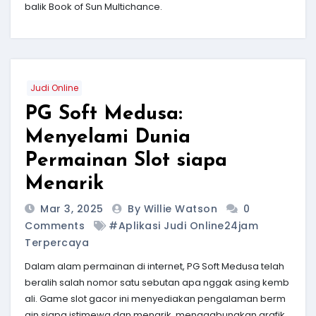
balik Book of Sun Multichance.
Judi Online
PG Soft Medusa:
Menyelami Dunia
Permainan Slot siapa
Menarik
Mar 3, 2025
By Willie Watson
0
Comments
#aplikasi Judi Online24jam
Terpercaya
Dalam alam permainan di internet, PG Soft Medusa telah
beralih salah nomor satu sebutan apa nggak asing kemb
ali. Game slot gacor ini menyediakan pengalaman berm
ain siapa istimewa dan menarik, menggabungkan grafik