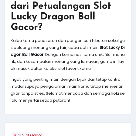
dari Petualangan Slot
Lucky Dragon Ball
Gacor?
Kalau kamu penasaran dan pengen cari hiburan sekaligu
s peluang menang yang fair, coba deh main
Slot Lucky Dr
agon Ball Gacor
. Dengan kombinasi tema unik, fitur mena
rik, dan kesempatan menang yang lumayan, game ini lay
ak masuk daftar koleksi slot favorit kamu.
Ingat, yang penting main dengan bijak dan tetap kontrol
modal supaya pengalaman main kamu tetap menyenan
gkan tanpa stres. Selamat mencoba dan semoga hoki se
lalu menyertai setiap putaran!
Judi Slot Gacor