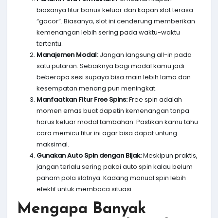
biasanya fitur bonus keluar dan kapan slot terasa
“gacor”. Biasanya, slot ini cenderung memberikan
kemenangan lebih sering pada waktu-waktu
tertentu.
Manajemen Modal:
Jangan langsung all-in pada
satu putaran. Sebaiknya bagi modal kamu jadi
beberapa sesi supaya bisa main lebih lama dan
kesempatan menang pun meningkat.
Manfaatkan Fitur Free Spins:
Free spin adalah
momen emas buat dapetin kemenangan tanpa
harus keluar modal tambahan. Pastikan kamu tahu
cara memicu fitur ini agar bisa dapat untung
maksimal.
Gunakan Auto Spin dengan Bijak:
Meskipun praktis,
jangan terlalu sering pakai auto spin kalau belum
paham pola slotnya. Kadang manual spin lebih
efektif untuk membaca situasi.
Mengapa Banyak