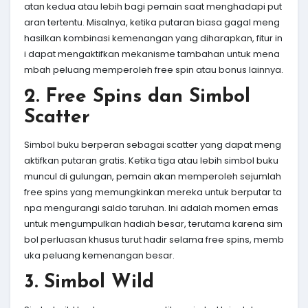
atan kedua atau lebih bagi pemain saat menghadapi put
aran tertentu. Misalnya, ketika putaran biasa gagal meng
hasilkan kombinasi kemenangan yang diharapkan, fitur in
i dapat mengaktifkan mekanisme tambahan untuk mena
mbah peluang memperoleh free spin atau bonus lainnya.
2. Free Spins dan Simbol
Scatter
Simbol buku berperan sebagai scatter yang dapat meng
aktifkan putaran gratis. Ketika tiga atau lebih simbol buku
muncul di gulungan, pemain akan memperoleh sejumlah
free spins yang memungkinkan mereka untuk berputar ta
npa mengurangi saldo taruhan. Ini adalah momen emas
untuk mengumpulkan hadiah besar, terutama karena sim
bol perluasan khusus turut hadir selama free spins, memb
uka peluang kemenangan besar.
3. Simbol Wild