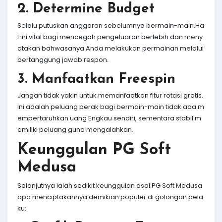
2. Determine Budget
Selalu putuskan anggaran sebelumnya bermain-main.Ha
l ini vital bagi mencegah pengeluaran berlebih dan meny
atakan bahwasanya Anda melakukan permainan melalui
bertanggung jawab respon.
3. Manfaatkan Freespin
Jangan tidak yakin untuk memanfaatkan fitur rotasi gratis.
Ini adalah peluang perak bagi bermain-main tidak ada m
empertaruhkan uang Engkau sendiri, sementara stabil m
emiliki peluang guna mengalahkan.
Keunggulan PG Soft
Medusa
Selanjutnya ialah sedikit keunggulan asal PG Soft Medusa
apa menciptakannya demikian populer di golongan pela
ku: