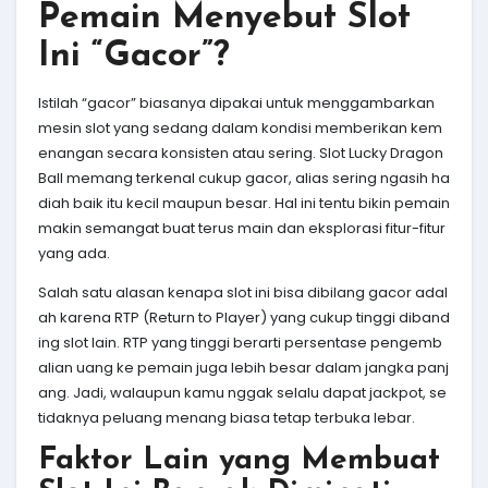
Pemain Menyebut Slot
Ini “Gacor”?
Istilah “gacor” biasanya dipakai untuk menggambarkan
mesin slot yang sedang dalam kondisi memberikan kem
enangan secara konsisten atau sering. Slot Lucky Dragon
Ball memang terkenal cukup gacor, alias sering ngasih ha
diah baik itu kecil maupun besar. Hal ini tentu bikin pemain
makin semangat buat terus main dan eksplorasi fitur-fitur
yang ada.
Salah satu alasan kenapa slot ini bisa dibilang gacor adal
ah karena RTP (Return to Player) yang cukup tinggi diband
ing slot lain. RTP yang tinggi berarti persentase pengemb
alian uang ke pemain juga lebih besar dalam jangka panj
ang. Jadi, walaupun kamu nggak selalu dapat jackpot, se
tidaknya peluang menang biasa tetap terbuka lebar.
Faktor Lain yang Membuat