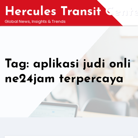
Skip
Hercules Transit Cent
to
content
Global News, Insights & Trends
Tag: aplikasi judi onli
ne24jam terpercaya