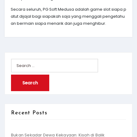
Secara seluruh, PG Soft Medusa adalah game slot siapa p
atut dijajal bagi siapakah saja yang menggali pengetahu
an bermain siapa menarik dan juga menghibur.
Search
for:
Recent Posts
Bukan Sekadar Dewa Kekayaan: Kisah di Balik