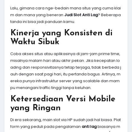
Lalu, gimana cara nge-bedain mana situs yang cuma klai
m dan mana yang beneran
Judi Slot Anti Lag
? Beberapa
tanda ini bisa jadi panduan kamu.
Kinerja yang Konsisten di
Waktu Sibuk
Coba akses situs atau aplikasinya di jam-jam prime time,
misalnya malam hari atau akhir pekan. Jika kecepatan lo
ading dan responsivitasnya tetap terjaga, tidak berbeda j
auh dengan saat pagi hari, itu pertanda bagus. Artinya, m
ereka punya infrastruktur server yang scalable dan mam
pu menangani traffic tinggi tanpa keluhan.
Ketersediaan Versi Mobile
yang Ringan
Di era sekarang, main slot via HP sudah jadi hal biasa. Plat
form yang peduli pada pengalaman
anti lag
biasanya m