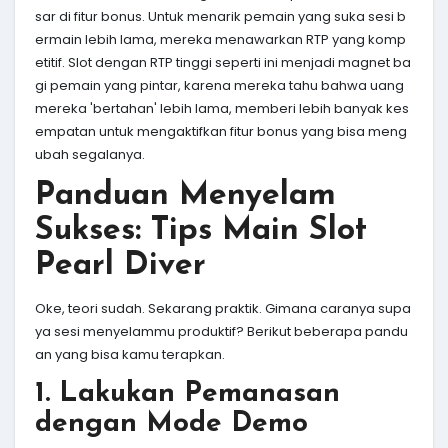
sar di fitur bonus. Untuk menarik pemain yang suka sesi b
ermain lebih lama, mereka menawarkan RTP yang komp
etitif. Slot dengan RTP tinggi seperti ini menjadi magnet ba
gi pemain yang pintar, karena mereka tahu bahwa uang
mereka 'bertahan' lebih lama, memberi lebih banyak kes
empatan untuk mengaktifkan fitur bonus yang bisa meng
ubah segalanya.
Panduan Menyelam
Sukses: Tips Main Slot
Pearl Diver
Oke, teori sudah. Sekarang praktik. Gimana caranya supa
ya sesi menyelammu produktif? Berikut beberapa pandu
an yang bisa kamu terapkan.
1. Lakukan Pemanasan
dengan Mode Demo