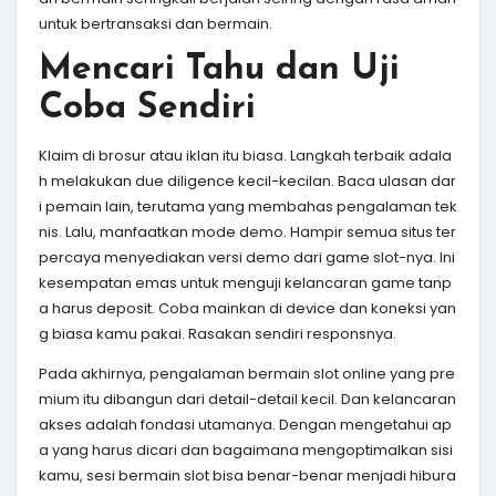
untuk bertransaksi dan bermain.
Mencari Tahu dan Uji
Coba Sendiri
Klaim di brosur atau iklan itu biasa. Langkah terbaik adala
h melakukan due diligence kecil-kecilan. Baca ulasan dar
i pemain lain, terutama yang membahas pengalaman tek
nis. Lalu, manfaatkan mode demo. Hampir semua situs ter
percaya menyediakan versi demo dari game slot-nya. Ini
kesempatan emas untuk menguji kelancaran game tanp
a harus deposit. Coba mainkan di device dan koneksi yan
g biasa kamu pakai. Rasakan sendiri responsnya.
Pada akhirnya, pengalaman bermain slot online yang pre
mium itu dibangun dari detail-detail kecil. Dan kelancaran
akses adalah fondasi utamanya. Dengan mengetahui ap
a yang harus dicari dan bagaimana mengoptimalkan sisi
kamu, sesi bermain slot bisa benar-benar menjadi hibura