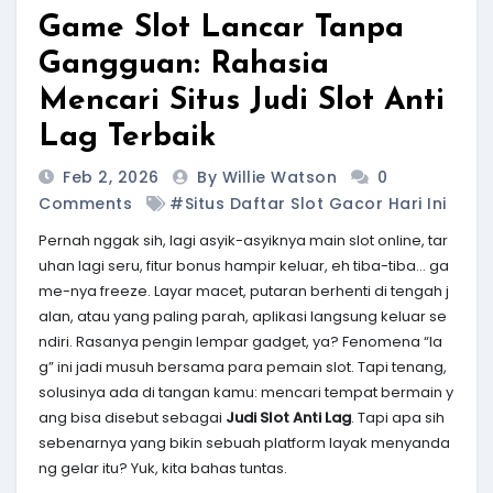
Game Slot Lancar Tanpa
Gangguan: Rahasia
Mencari Situs Judi Slot Anti
Lag Terbaik
Feb 2, 2026
By Willie Watson
0
Comments
#Situs Daftar Slot Gacor Hari Ini
Pernah nggak sih, lagi asyik-asyiknya main slot online, tar
uhan lagi seru, fitur bonus hampir keluar, eh tiba-tiba… ga
me-nya freeze. Layar macet, putaran berhenti di tengah j
alan, atau yang paling parah, aplikasi langsung keluar se
ndiri. Rasanya pengin lempar gadget, ya? Fenomena “la
g” ini jadi musuh bersama para pemain slot. Tapi tenang,
solusinya ada di tangan kamu: mencari tempat bermain y
ang bisa disebut sebagai
Judi Slot Anti Lag
. Tapi apa sih
sebenarnya yang bikin sebuah platform layak menyanda
ng gelar itu? Yuk, kita bahas tuntas.