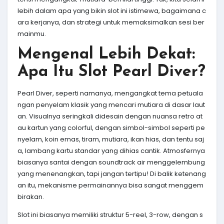
lebih dalam apa yang bikin slot ini istimewa, bagaimana c
ara kerjanya, dan strategi untuk memaksimalkan sesi ber
mainmu.
Mengenal Lebih Dekat:
Apa Itu Slot Pearl Diver?
Pearl Diver, seperti namanya, mengangkat tema petuala
ngan penyelam klasik yang mencari mutiara di dasar laut
an. Visualnya seringkali didesain dengan nuansa retro at
au kartun yang colorful, dengan simbol-simbol seperti pe
nyelam, koin emas, tiram, mutiara, ikan hias, dan tentu saj
a, lambang kartu standar yang dihias cantik. Atmosfernya
biasanya santai dengan soundtrack air menggelembung
yang menenangkan, tapi jangan tertipu! Di balik ketenang
an itu, mekanisme permainannya bisa sangat menggem
birakan.
Slot ini biasanya memiliki struktur 5-reel, 3-row, dengan s