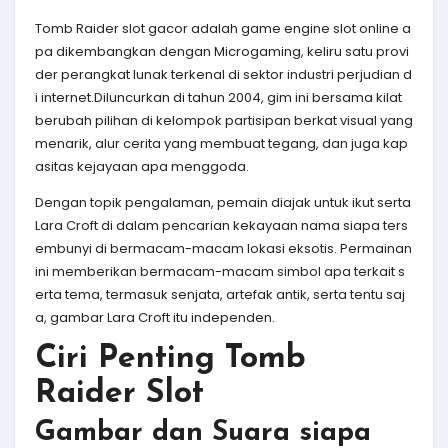
Tomb Raider slot gacor adalah game engine slot online a
pa dikembangkan dengan Microgaming, keliru satu provi
der perangkat lunak terkenal di sektor industri perjudian d
i internet.Diluncurkan di tahun 2004, gim ini bersama kilat
berubah pilihan di kelompok partisipan berkat visual yang
menarik, alur cerita yang membuat tegang, dan juga kap
asitas kejayaan apa menggoda.
Dengan topik pengalaman, pemain diajak untuk ikut serta
Lara Croft di dalam pencarian kekayaan nama siapa ters
embunyi di bermacam-macam lokasi eksotis. Permainan
ini memberikan bermacam-macam simbol apa terkait s
erta tema, termasuk senjata, artefak antik, serta tentu saj
a, gambar Lara Croft itu independen.
Ciri Penting Tomb
Raider Slot
Gambar dan Suara siapa