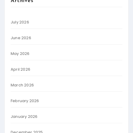
Archives
July 2026
June 2026
May 2026
April 2026
March 2026
February 2026
January 2026
December 2025