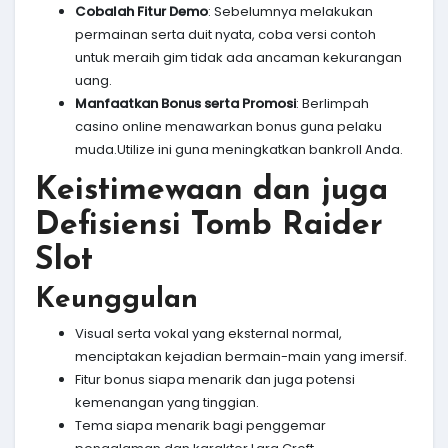
Cobalah Fitur Demo
: Sebelumnya melakukan
permainan serta duit nyata, coba versi contoh
untuk meraih gim tidak ada ancaman kekurangan
uang.
Manfaatkan Bonus serta Promosi
: Berlimpah
casino online menawarkan bonus guna pelaku
muda.Utilize ini guna meningkatkan bankroll Anda.
Keistimewaan dan juga
Defisiensi Tomb Raider
Slot
Keunggulan
Visual serta vokal yang eksternal normal,
menciptakan kejadian bermain-main yang imersif.
Fitur bonus siapa menarik dan juga potensi
kemenangan yang tinggian.
Tema siapa menarik bagi penggemar