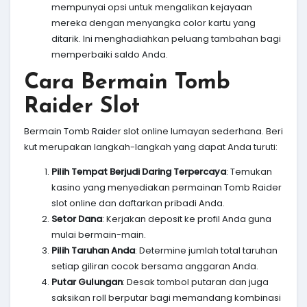
mempunyai opsi untuk mengalikan kejayaan
mereka dengan menyangka color kartu yang
ditarik. Ini menghadiahkan peluang tambahan bagi
memperbaiki saldo Anda.
Cara Bermain Tomb
Raider Slot
Bermain Tomb Raider slot online lumayan sederhana. Beri
kut merupakan langkah-langkah yang dapat Anda turuti:
Pilih Tempat Berjudi Daring Terpercaya
: Temukan
kasino yang menyediakan permainan Tomb Raider
slot online dan daftarkan pribadi Anda.
Setor Dana
: Kerjakan deposit ke profil Anda guna
mulai bermain-main.
Pilih Taruhan Anda
: Determine jumlah total taruhan
setiap giliran cocok bersama anggaran Anda.
Putar Gulungan
: Desak tombol putaran dan juga
saksikan roll berputar bagi memandang kombinasi