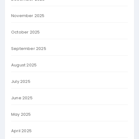
November 2025
October 2025
September 2025
August 2025
July 2025
June 2025
May 2025
April 2025