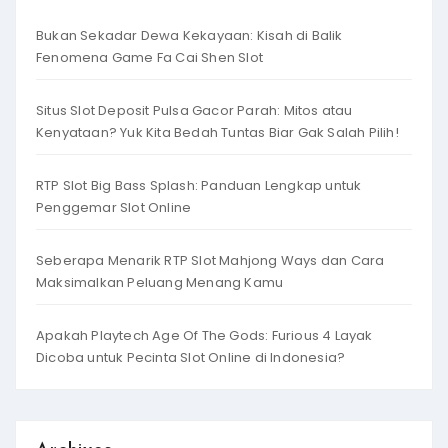
Bukan Sekadar Dewa Kekayaan: Kisah di Balik
Fenomena Game Fa Cai Shen Slot
Situs Slot Deposit Pulsa Gacor Parah: Mitos atau
Kenyataan? Yuk Kita Bedah Tuntas Biar Gak Salah Pilih!
RTP Slot Big Bass Splash: Panduan Lengkap untuk
Penggemar Slot Online
Seberapa Menarik RTP Slot Mahjong Ways dan Cara
Maksimalkan Peluang Menang Kamu
Apakah Playtech Age Of The Gods: Furious 4 Layak
Dicoba untuk Pecinta Slot Online di Indonesia?