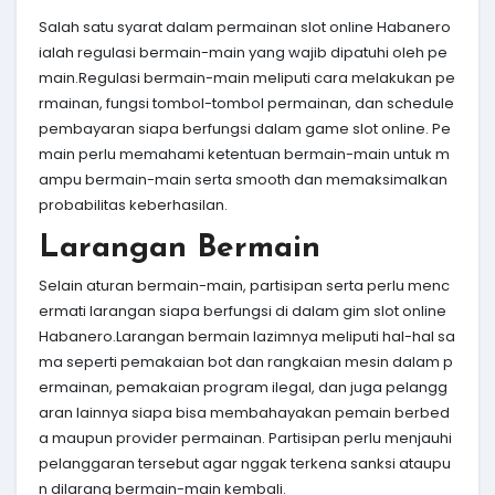
Salah satu syarat dalam permainan slot online Habanero
ialah regulasi bermain-main yang wajib dipatuhi oleh pe
main.Regulasi bermain-main meliputi cara melakukan pe
rmainan, fungsi tombol-tombol permainan, dan schedule
pembayaran siapa berfungsi dalam game slot online. Pe
main perlu memahami ketentuan bermain-main untuk m
ampu bermain-main serta smooth dan memaksimalkan
probabilitas keberhasilan.
Larangan Bermain
Selain aturan bermain-main, partisipan serta perlu menc
ermati larangan siapa berfungsi di dalam gim slot online
Habanero.Larangan bermain lazimnya meliputi hal-hal sa
ma seperti pemakaian bot dan rangkaian mesin dalam p
ermainan, pemakaian program ilegal, dan juga pelangg
aran lainnya siapa bisa membahayakan pemain berbed
a maupun provider permainan. Partisipan perlu menjauhi
pelanggaran tersebut agar nggak terkena sanksi ataupu
n dilarang bermain-main kembali.