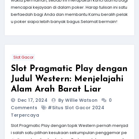
waktu permainan, sebab ini merupakan kunci utama bagi
mencapai kejayaan di dalam poker. Harap tulisan ini satu
berfaedah bagi Anda dan membantu Kamu beralih pelak
u poker siapa lebih banyak bagus.Selamat bermain!
Slot Gacor
Slot Pragmatic Play dengan
Judul Western: Menjelajahi
Alam Arah Barat Liar
Dec 17, 2024
By Willie Watson
0
Comments
#situs Slot Gacor 2024
Terpercaya
Slot Pragmatic Play dengan topik Western pernah menjad
i salah satu pilihan kesukaan sekumpulan penggemar pe