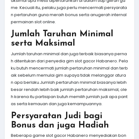
aksimal apa mesti dipertaruhkan di dalam tiap giliran ga
me. Kecuali itu, pelaku juga perlu mencermati persyarata
n pertaruhan guna meraih bonus serta anugerah internal
permainan slot online.
Jumlah Taruhan Minimal
serta Maksimal
Jumlah taruhan minimal dan juga terbaik biasanya perna
h ditentukan dari penyedia gim slot gacor Habanero. Pela
ku butuh mencermati jumlah pertaruhan minimal dan terb
aik sebelum memulai gim supaya tidak melanggar atura
n apa berlaku.Jumlah pertaruhan minimal biasanya lebih
besar rendah lebih baik jumlah pertaruhan maksimal, ole
h karena itu partisipan butuh memilih jumlah judi apa pant
as serta kemauan dan juga kemampuannya.
Persyaratan Judi bagi
Bonus dan juga Hadiah
Beberapa game slot gacor Habanero menyediakan bon