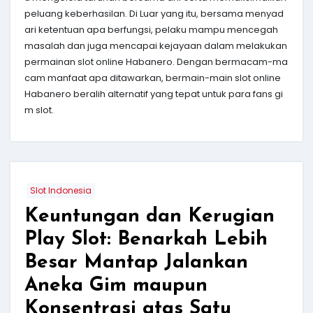
peluang keberhasilan. Di Luar yang itu, bersama menyad
ari ketentuan apa berfungsi, pelaku mampu mencegah
masalah dan juga mencapai kejayaan dalam melakukan
permainan slot online Habanero. Dengan bermacam-ma
cam manfaat apa ditawarkan, bermain-main slot online
Habanero beralih alternatif yang tepat untuk para fans gi
m slot.
Slot Indonesia
Keuntungan dan Kerugian
Play Slot: Benarkah Lebih
Besar Mantap Jalankan
Aneka Gim maupun
Konsentrasi atas Satu