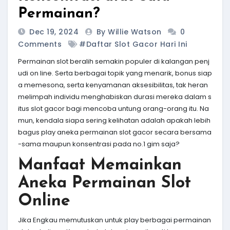
Permainan?
Dec 19, 2024
By Willie Watson
0
Comments
#Daftar Slot Gacor Hari Ini
Permainan slot beralih semakin populer di kalangan penj
udi on line. Serta berbagai topik yang menarik, bonus siap
a memesona, serta kenyamanan aksesibilitas, tak heran
melimpah individu menghabiskan durasi mereka dalam s
itus slot gacor bagi mencoba untung orang-orang itu. Na
mun, kendala siapa sering kelihatan adalah apakah lebih
bagus play aneka permainan slot gacor secara bersama
-sama maupun konsentrasi pada no.1 gim saja?
Manfaat Memainkan
Aneka Permainan Slot
Online
Jika Engkau memutuskan untuk play berbagai permainan