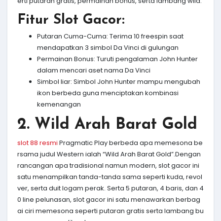
erti putaran gratis, permainan bonus, serta lambang wild.
Fitur Slot Gacor:
Putaran Cuma-Cuma: Terima 10 freespin saat
mendapatkan 3 simbol Da Vinci di gulungan
Permainan Bonus: Turuti pengalaman John Hunter
dalam mencari aset nama Da Vinci
Simbol liar: Simbol John Hunter mampu mengubah
ikon berbeda guna menciptakan kombinasi
kemenangan
2. Wild Arah Barat Gold
slot 88 resmi
Pragmatic Play berbeda apa memesona be
rsama judul Western ialah “Wild Arah Barat Gold”.Dengan
rancangan apa tradisional namun modern, slot gacor ini
satu menampilkan tanda-tanda sama seperti kuda, revol
ver, serta duit logam perak. Serta 5 putaran, 4 baris, dan 4
0 line pelunasan, slot gacor ini satu menawarkan berbag
ai ciri memesona seperti putaran gratis serta lambang bu