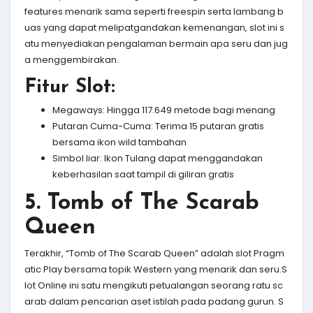
features menarik sama seperti freespin serta lambang b
uas yang dapat melipatgandakan kemenangan, slot ini s
atu menyediakan pengalaman bermain apa seru dan jug
a menggembirakan.
Fitur Slot:
Megaways: Hingga 117.649 metode bagi menang
Putaran Cuma-Cuma: Terima 15 putaran gratis
bersama ikon wild tambahan
Simbol liar: Ikon Tulang dapat menggandakan
keberhasilan saat tampil di giliran gratis
5. Tomb of The Scarab
Queen
Terakhir, “Tomb of The Scarab Queen” adalah slot Pragm
atic Play bersama topik Western yang menarik dan seru.S
lot Online ini satu mengikuti petualangan seorang ratu sc
arab dalam pencarian aset istilah pada padang gurun. S