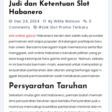
Judi dan Ketentuan Slot
Habanero
Dec 24, 2024
By Willie Watson
0
Comments
#link Slot Promo Terbaru
slot online gacor
Habanero terdiri dari salah satu provider
permainan slot siapa populer di kalangan partisipan taru
han onlen. Bersama beragam topik memesona serta fitur
menggaet, slot online Habanero berubah pilihan yang pr
esisi bagi kelompok fans game slot gacor. Namun, sebelu
m ini bermula bermain-main, esensial untuk menyadari p
ersyaratan pertaruhan dan aturan yang berfungsi agar n
ggak terjadi permasalahan saat melakukan permainan.
Persyaratan Taruhan
Sebelum mulai gim slot Habanero, pemain butuh memah
ami persyaratan taruhan apa berlaku.Persyaratan judi u
mumnya mencakup kuantitas pertaruhan minimal dan m