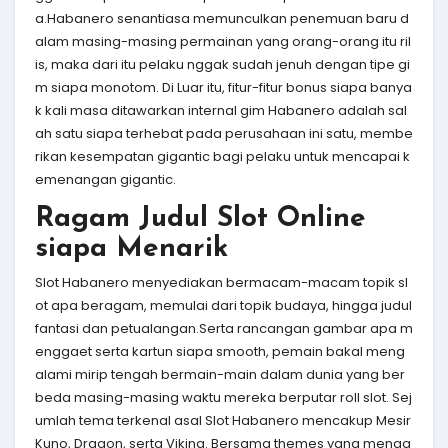
a.Habanero senantiasa memunculkan penemuan baru d
alam masing-masing permainan yang orang-orang itu ril
is, maka dari itu pelaku nggak sudah jenuh dengan tipe gi
m siapa monotom. Di Luar itu, fitur-fitur bonus siapa banya
k kali masa ditawarkan internal gim Habanero adalah sal
ah satu siapa terhebat pada perusahaan ini satu, membe
rikan kesempatan gigantic bagi pelaku untuk mencapai k
emenangan gigantic.
Ragam Judul Slot Online
siapa Menarik
Slot Habanero menyediakan bermacam-macam topik sl
ot apa beragam, memulai dari topik budaya, hingga judul
fantasi dan petualangan.Serta rancangan gambar apa m
enggaet serta kartun siapa smooth, pemain bakal meng
alami mirip tengah bermain-main dalam dunia yang ber
beda masing-masing waktu mereka berputar roll slot. Sej
umlah tema terkenal asal Slot Habanero mencakup Mesir
Kuno, Dragon, serta Viking. Bersama themes yang mengg