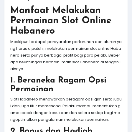
Manfaat Melakukan
Permainan Slot Online
Habanero
Meskipun terdapat persyaratan pertaruhan dan aturan ya
ng harus dipatuhi, melakukan permainan slot online Haba
nero serta punya berbagai profit bagi para pelaku.Beber
apa keuntungan bermain-main slot Habanero di tengah l
ainnya:
1. Beraneka Ragam Opsi
Permainan
Slot Habanero menawarkan beragam opsi gim serta judu
l dan juga fitur memesona. Pelaku mampu menentukan g
ame cocok dengan kesukaan dan selera setiap bagi me
ngoptimalkan pengalaman melakukan permainan.
2. Bonus dan Hadiah