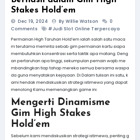
Stakes Hold’em
Dec 19, 2024
By Willie Watson
0
Comments
#judi Slot Online Terpercaya
Permainan High Taruhan Hold’em ialah salah satu maca
m terutama meminta sebab gim permainan kartu siapa
membutuhkan konsentrasi serta taktik apa matang. Deng
an pertaruhan apa tinggi, sekumpulan pemain wajib me
mbandingkan tiap tahap mereka semua bersama waspa
da guna menyatakan kejayaan. Di Dalam tulisan ini satu, k
ami hendak mendiskusikan strategi istimewa yang dapat
menolong Kamu memenangkan game ini.
Mengerti Dinamisme
Gim High Stakes
Hold’em
Sebelum kami mendiskusikan strategi istimewa, penting g