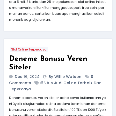
erta 5 roll, 3 baris, dan 25 line pelunasan, slot online ini sat
u menawarkan fitur-fitur menggaet seperti free spin, per
mainan bonus, serta ikon buas apa menghasilkan sekali
menarik bagi dijalankan.
Slot Online Terpercaya
Deneme Bonusu Veren
Siteler
Dec 16, 2024
By Willie Watson
0
Comments
#situs Judi Online Terbaik Dan
Tepercaya
Deneme bonusu veren siteler bahis sever kullanıcıların ye
ni üyelik oluşturmaları adına bedava tanımlanan deneme
bonusunu veren sitelerdir. Bu siteler, 100 TL'den 1000 TL'ye k
adar çeşitli miktarlarda deneme bonusu almanızı sağlar,