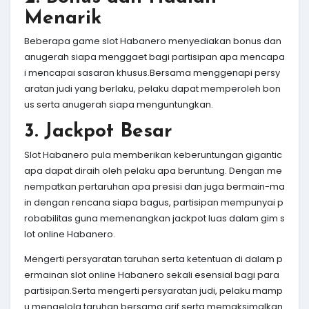
Menarik
Beberapa game slot Habanero menyediakan bonus dan
anugerah siapa menggaet bagi partisipan apa mencapa
i mencapai sasaran khusus.Bersama menggenapi persy
aratan judi yang berlaku, pelaku dapat memperoleh bon
us serta anugerah siapa menguntungkan.
3. Jackpot Besar
Slot Habanero pula memberikan keberuntungan gigantic
apa dapat diraih oleh pelaku apa beruntung. Dengan me
nempatkan pertaruhan apa presisi dan juga bermain-ma
in dengan rencana siapa bagus, partisipan mempunyai p
robabilitas guna memenangkan jackpot luas dalam gim s
lot online Habanero.
Mengerti persyaratan taruhan serta ketentuan di dalam p
ermainan slot online Habanero sekali esensial bagi para
partisipan.Serta mengerti persyaratan judi, pelaku mamp
u mengelola taruhan bersama arif serta memaksimalkan