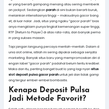
er yang berarti gampang menang atau sering memberik
an jackpot. Sedangkan
parah
di sini bukan berarti buruk,
melainkan intensitasnya tinggi – maksudnya gacor bang
et, di luar nalar. Jadi, situs yang ngaku “gacor parah” bias
anya mengklaim punya tingkat kemenangan super tinggi,
RTP (Return to Player) di atas rata-rata, dan banyak pema
in yang sukses maxwin.
Tapi jangan langsung percaya mentah-mentah. Dalam d
unia slot online, istilah ini sering dipakai sebagai senjata
marketing. Banyak situs baru yang mempromosikan diri d
engan label “gacor parah” padahal belum tentu kredibel.
Maka dari itu, penting banget buat lo yang lagi nyari
situs
slot deposit pulsa gacor parah
untuk jeli dan tidak gamp
ang tergiur embel-embel bombastis.
Kenapa Deposit Pulsa
Jadi Metode Favorit?