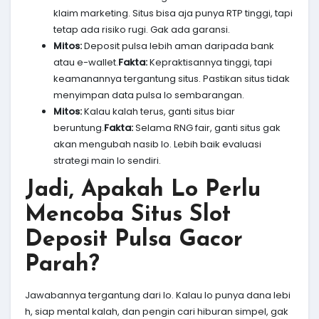
klaim marketing. Situs bisa aja punya RTP tinggi, tapi
tetap ada risiko rugi. Gak ada garansi.
Mitos:
Deposit pulsa lebih aman daripada bank
atau e-wallet.
Fakta:
Kepraktisannya tinggi, tapi
keamanannya tergantung situs. Pastikan situs tidak
menyimpan data pulsa lo sembarangan.
Mitos:
Kalau kalah terus, ganti situs biar
beruntung.
Fakta:
Selama RNG fair, ganti situs gak
akan mengubah nasib lo. Lebih baik evaluasi
strategi main lo sendiri.
Jadi, Apakah Lo Perlu
Mencoba Situs Slot
Deposit Pulsa Gacor
Parah?
Jawabannya tergantung dari lo. Kalau lo punya dana lebi
h, siap mental kalah, dan pengin cari hiburan simpel, gak