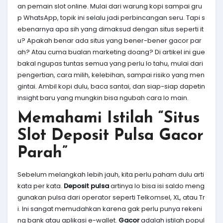
an pemain slot online. Mulai dari warung kopi sampai gru
p WhatsApp, topik ini selalu jadi perbincangan seru. Tapi s
ebenarnya apa sih yang dimaksud dengan situs seperti it
u? Apakah benar ada situs yang bener-bener gacor par
ah? Atau cuma bualan marketing doang? Di artikel ini gue
bakal ngupas tuntas semua yang perlu lo tahu, mulai dari
pengertian, cara milih, kelebihan, sampai risiko yang men
gintai. Ambil kopi dulu, baca santai, dan siap-siap dapetin
insight baru yang mungkin bisa ngubah cara lo main.
Memahami Istilah “Situs
Slot Deposit Pulsa Gacor
Parah”
Sebelum melangkah lebih jauh, kita perlu paham dulu arti
kata per kata.
Deposit pulsa
artinya lo bisa isi saldo meng
gunakan pulsa dari operator seperti Telkomsel, XL, atau Tr
i. Ini sangat memudahkan karena gak perlu punya rekeni
ng bank atau aplikasi e-wallet.
Gacor
adalah istilah popul