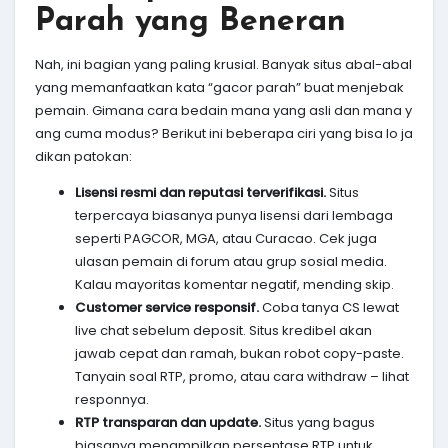
Parah yang Beneran
Nah, ini bagian yang paling krusial. Banyak situs abal-abal
yang memanfaatkan kata “gacor parah” buat menjebak
pemain. Gimana cara bedain mana yang asli dan mana y
ang cuma modus? Berikut ini beberapa ciri yang bisa lo ja
dikan patokan:
Lisensi resmi dan reputasi terverifikasi.
Situs
terpercaya biasanya punya lisensi dari lembaga
seperti PAGCOR, MGA, atau Curacao. Cek juga
ulasan pemain di forum atau grup sosial media.
Kalau mayoritas komentar negatif, mending skip.
Customer service responsif.
Coba tanya CS lewat
live chat sebelum deposit. Situs kredibel akan
jawab cepat dan ramah, bukan robot copy-paste.
Tanyain soal RTP, promo, atau cara withdraw – lihat
responnya.
RTP transparan dan update.
Situs yang bagus
biasanya menampilkan persentase RTP untuk