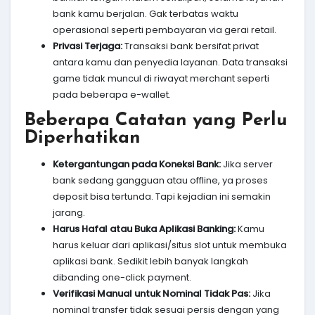
bank kamu berjalan. Gak terbatas waktu
operasional seperti pembayaran via gerai retail.
Privasi Terjaga:
Transaksi bank bersifat privat
antara kamu dan penyedia layanan. Data transaksi
game tidak muncul di riwayat merchant seperti
pada beberapa e-wallet.
Beberapa Catatan yang Perlu
Diperhatikan
Ketergantungan pada Koneksi Bank:
Jika server
bank sedang gangguan atau offline, ya proses
deposit bisa tertunda. Tapi kejadian ini semakin
jarang.
Harus Hafal atau Buka Aplikasi Banking:
Kamu
harus keluar dari aplikasi/situs slot untuk membuka
aplikasi bank. Sedikit lebih banyak langkah
dibanding one-click payment.
Verifikasi Manual untuk Nominal Tidak Pas:
Jika
nominal transfer tidak sesuai persis dengan yang