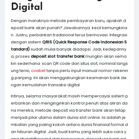
Digital
Dengan maraknya metode pembayaran baru, apakah d
eposit bank akan punah? Jawabannya: kecil kemungkina
n. Justru, perbankan tradisional terus berinovasi. Integrasi
dengan sistem
QRIS (Quick Response Code Indonesian S
tandard)
sudah mulai banyak diadopsi. Jadi, kedepanny
a, proses
deposit slot transfer bank
mungkin akan sema
kin sederhana: scan QR code dari situs slot, nominal langs
ung terisi,
ovabet
tanpa perlu input manual nomor rekenin
g panjang. Ini akan menggabungkan keamanan bank de
ngan kemudahan transaksi digital.
Intinya, selama masyarakat masih mempercayai sistem p
erbankan dan menginginkan kontrol penuh atas aliran da
na mereka, metode deposit via transfer bank akan tetap
menjadi pilar utama dalam dunia slot online. Ia adalah je
mbatan yang paling kokoh antara dunia finansial formal d
an hiburan digital. Jadi, buat kamu yang lebih suka cara y
ang straightforward dan terpercaya, deposit via bank ad