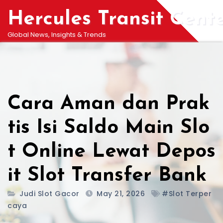
Skip
Hercules Transit Cent
to
content
Global News, Insights & Trends
Cara Aman dan Prak
tis Isi Saldo Main Slo
t Online Lewat Depos
it Slot Transfer Bank
Judi Slot Gacor
May 21, 2026
#slot Terper
Caya