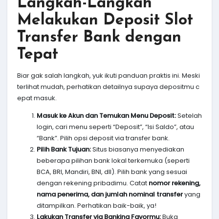
Langkah-Langkah
Melakukan Deposit Slot
Transfer Bank dengan
Tepat
Biar gak salah langkah, yuk ikuti panduan praktis ini. Meski
terlihat mudah, perhatikan detailnya supaya depositmu c
epat masuk.
Masuk ke Akun dan Temukan Menu Deposit:
Setelah
login, cari menu seperti “Deposit”, “Isi Saldo”, atau
“Bank”. Pilih opsi deposit via transfer bank.
Pilih Bank Tujuan:
Situs biasanya menyediakan
beberapa pilihan bank lokal terkemuka (seperti
BCA, BRI, Mandiri, BNI, dll). Pilih bank yang sesuai
dengan rekening pribadimu. Catat
nomor rekening,
nama penerima, dan jumlah nominal transfer
yang
ditampilkan. Perhatikan baik-baik, ya!
Lakukan Transfer via Banking Favormu:
Buka