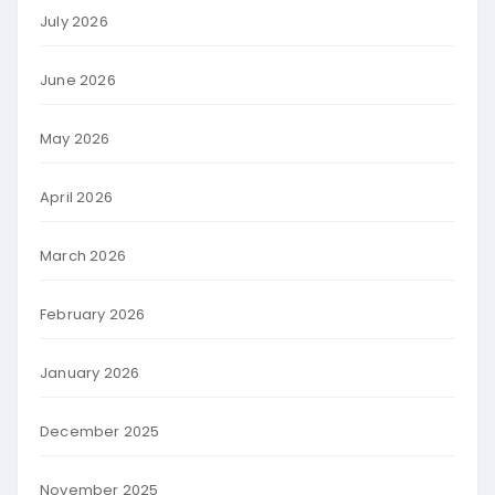
July 2026
June 2026
May 2026
April 2026
March 2026
February 2026
January 2026
December 2025
November 2025