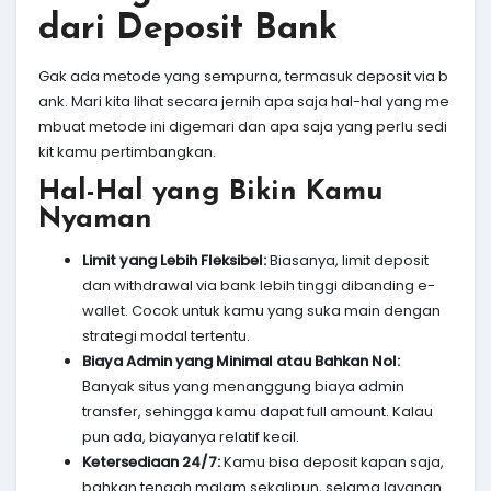
dari Deposit Bank
Gak ada metode yang sempurna, termasuk deposit via b
ank. Mari kita lihat secara jernih apa saja hal-hal yang me
mbuat metode ini digemari dan apa saja yang perlu sedi
kit kamu pertimbangkan.
Hal-Hal yang Bikin Kamu
Nyaman
Limit yang Lebih Fleksibel:
Biasanya, limit deposit
dan withdrawal via bank lebih tinggi dibanding e-
wallet. Cocok untuk kamu yang suka main dengan
strategi modal tertentu.
Biaya Admin yang Minimal atau Bahkan Nol:
Banyak situs yang menanggung biaya admin
transfer, sehingga kamu dapat full amount. Kalau
pun ada, biayanya relatif kecil.
Ketersediaan 24/7:
Kamu bisa deposit kapan saja,
bahkan tengah malam sekalipun, selama layanan