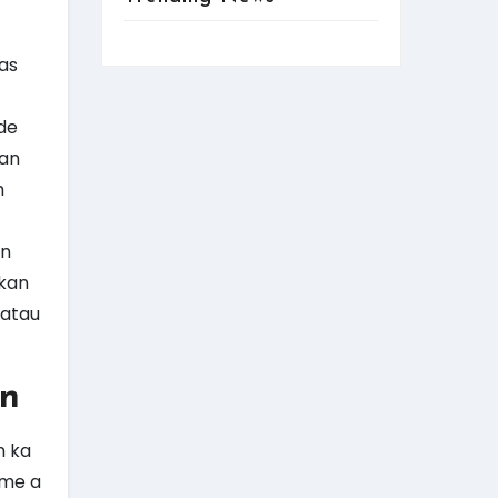
as
de
gan
m
an
ikan
 atau
in
n ka
ame a