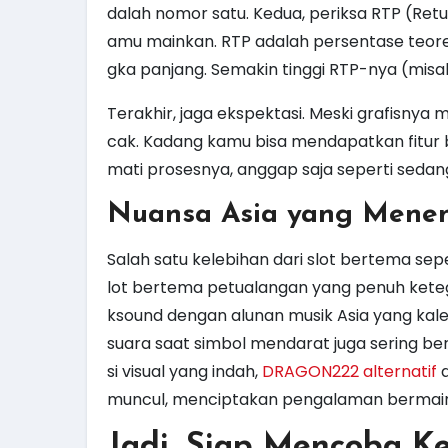
dalah nomor satu. Kedua, periksa RTP (Ret
amu mainkan. RTP adalah persentase teoret
gka panjang. Semakin tinggi RTP-nya (misal
Terakhir, jaga ekspektasi. Meski grafisnya
cak. Kadang kamu bisa mendapatkan fitur 
mati prosesnya, anggap saja seperti sed
Nuansa Asia yang Mene
Salah satu kelebihan dari slot bertema sep
lot bertema petualangan yang penuh ket
ksound dengan alunan musik Asia yang kale
suara saat simbol mendarat juga sering be
si visual yang indah,
DRAGON222 alternatif
a
muncul, menciptakan pengalaman bermain
Jadi, Siap Mencoba 