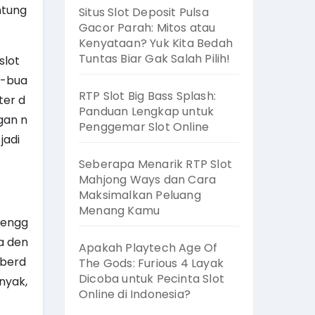
ntung
Situs Slot Deposit Pulsa
Gacor Parah: Mitos atau
Kenyataan? Yuk Kita Bedah
Tuntas Biar Gak Salah Pilih!
slot
h-bua
RTP Slot Big Bass Splash:
ter d
Panduan Lengkap untuk
gan n
Penggemar Slot Online
jadi
Seberapa Menarik RTP Slot
Mahjong Ways dan Cara
Maksimalkan Peluang
Menang Kamu
mengg
a den
Apakah Playtech Age Of
 berd
The Gods: Furious 4 Layak
Dicoba untuk Pecinta Slot
nyak,
Online di Indonesia?