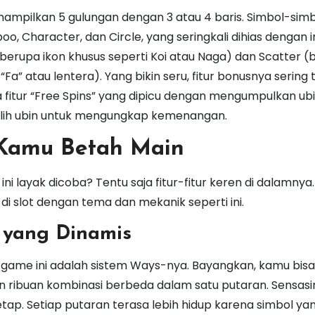
nampilkan 5 gulungan dengan 3 atau 4 baris. Simbol-simb
, Character, dan Circle, yang seringkali dihias dengan i
 berupa ikon khusus seperti Koi atau Naga) dan Scatter (
a” atau lentera). Yang bikin seru, fitur bonusnya sering 
ya fitur “Free Spins” yang dipicu dengan mengumpulkan ubi
lih ubin untuk mengungkap kemenangan.
n Kamu Betah Main
ini layak dicoba? Tentu saja fitur-fitur keren di dalamnya.
i slot dengan tema dan mekanik seperti ini.
” yang Dinamis
ri game ini adalah sistem Ways-nya. Bayangkan, kamu bis
 ribuan kombinasi berbeda dalam satu putaran. Sensasi
etap. Setiap putaran terasa lebih hidup karena simbol ya