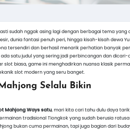
asti sudah nggak asing lagi dengan berbagai tema yang 
esir, dunia fantasi penuh peri, hingga kisah-kisah dewa Yu
ona tersendiri dan berhasil menarik perhatian banyak pe
, ada satu judul yang sering jadi perbincangan dan dicari-c
ar slot biasa, game ini menghadirkan nuansa klasik perm
anik slot modern yang seru banget.
Mahjong Selalu Bikin
ot Mahjong Ways satu
, mari kita cari tahu dulu daya tarik
ermainan tradisional Tiongkok yang sudah berusia ratusa
Mahjong bukan cuma permainan, tapi juga bagian dari buda