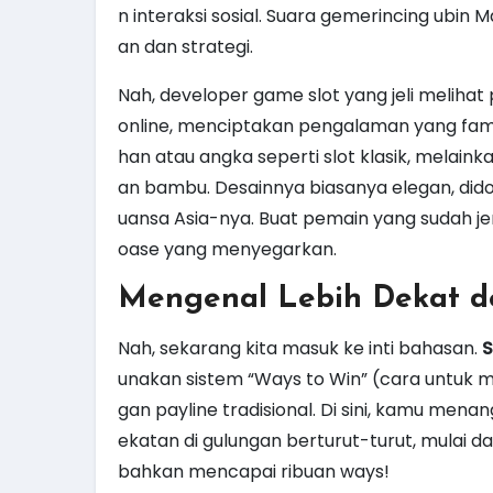
n interaksi sosial. Suara gemerincing ubin
an dan strategi.
Nah, developer game slot yang jeli meliha
online, menciptakan pengalaman yang fami
han atau angka seperti slot klasik, melai
an bambu. Desainnya biasanya elegan, dido
uansa Asia-nya. Buat pemain yang sudah jen
oase yang menyegarkan.
Mengenal Lebih Dekat d
Nah, sekarang kita masuk ke inti bahasan.
S
unakan sistem “Ways to Win” (cara untuk 
gan payline tradisional. Di sini, kamu me
ekatan di gulungan berturut-turut, mulai da
bahkan mencapai ribuan ways!