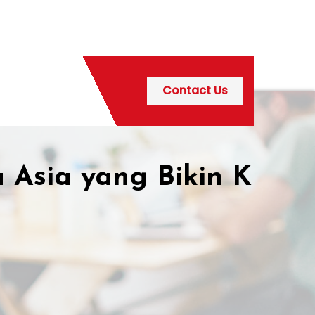
Contact Us
 Asia yang Bikin K