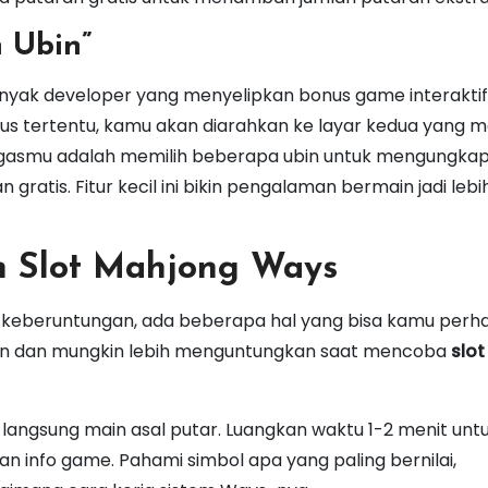
h Ubin”
ak developer yang menyelipkan bonus game interaktif.
s tertentu, kamu akan diarahkan ke layar kedua yang 
Tugasmu adalah memilih beberapa ubin untuk mengungkap
gratis. Fitur kecil ini bikin pengalaman bermain jadi lebi
in Slot Mahjong Ways
 keberuntungan, ada beberapa hal yang bisa kamu perha
an dan mungkin lebih menguntungkan saat mencoba
slot
langsung main asal putar. Luangkan waktu 1-2 menit unt
 info game. Pahami simbol apa yang paling bernilai,