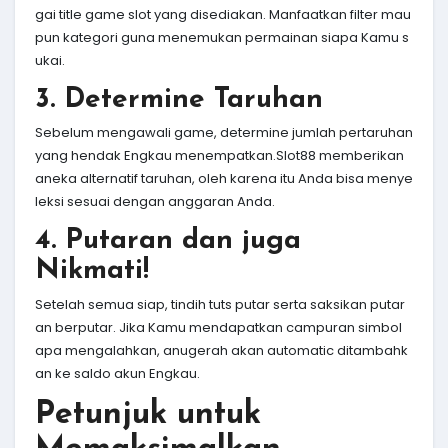
gai title game slot yang disediakan. Manfaatkan filter mau
pun kategori guna menemukan permainan siapa Kamu s
ukai.
3. Determine Taruhan
Sebelum mengawali game, determine jumlah pertaruhan
yang hendak Engkau menempatkan.Slot88 memberikan
aneka alternatif taruhan, oleh karena itu Anda bisa menye
leksi sesuai dengan anggaran Anda.
4. Putaran dan juga
Nikmati!
Setelah semua siap, tindih tuts putar serta saksikan putar
an berputar. Jika Kamu mendapatkan campuran simbol
apa mengalahkan, anugerah akan automatic ditambahk
an ke saldo akun Engkau.
Petunjuk untuk