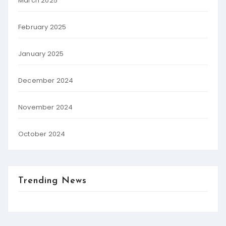
March 2025
February 2025
January 2025
December 2024
November 2024
October 2024
Trending News