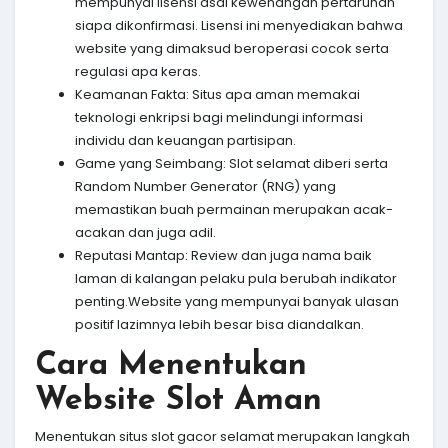
mempunyai lisensi asal kewenangan pertaruhan
siapa dikonfirmasi. Lisensi ini menyediakan bahwa
website yang dimaksud beroperasi cocok serta
regulasi apa keras.
Keamanan Fakta: Situs apa aman memakai
teknologi enkripsi bagi melindungi informasi
individu dan keuangan partisipan.
Game yang Seimbang: Slot selamat diberi serta
Random Number Generator (RNG) yang
memastikan buah permainan merupakan acak-
acakan dan juga adil.
Reputasi Mantap: Review dan juga nama baik
laman di kalangan pelaku pula berubah indikator
penting.Website yang mempunyai banyak ulasan
positif lazimnya lebih besar bisa diandalkan.
Cara Menentukan
Website Slot Aman
Menentukan situs slot gacor selamat merupakan langkah