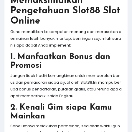
Memaksimalkan
Pengetahuan Slot88 Slot
Online
Guna menaikkan kesempatan menang dan merasakan p
ermainan lebih banyak mantap, beriringan sejumlah sara
n siapa dapat Anda implement:
1. Manfaatkan Bonus dan
Promosi
Jangan tidak hadiri kemungkinan untuk memperoleh bon
us dan pemasaran siapa dijual oleh Slot88.Ini mampu ber
upa bonus pendaftaran, putaran gratis, atau refund apa d
apat memperbaiki saldo Engkau.
2. Kenali Gim siapa Kamu
Mainkan
Sebelumnya melakukan permainan, sediakan waktu gun