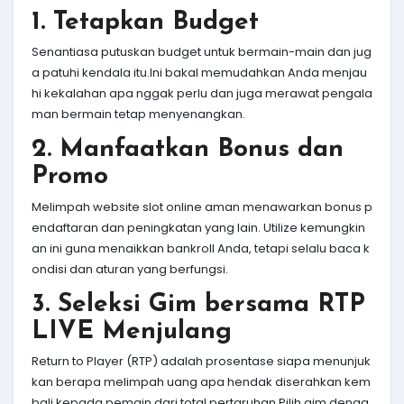
1. Tetapkan Budget
Senantiasa putuskan budget untuk bermain-main dan jug
a patuhi kendala itu.Ini bakal memudahkan Anda menjau
hi kekalahan apa nggak perlu dan juga merawat pengala
man bermain tetap menyenangkan.
2. Manfaatkan Bonus dan
Promo
Melimpah website slot online aman menawarkan bonus p
endaftaran dan peningkatan yang lain. Utilize kemungkin
an ini guna menaikkan bankroll Anda, tetapi selalu baca k
ondisi dan aturan yang berfungsi.
3. Seleksi Gim bersama RTP
LIVE Menjulang
Return to Player (RTP) adalah prosentase siapa menunjuk
kan berapa melimpah uang apa hendak diserahkan kem
bali kepada pemain dari total pertaruhan.Pilih gim denga