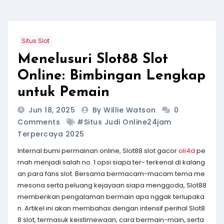
Situs Slot
Menelusuri Slot88 Slot
Online: Bimbingan Lengkap
untuk Pemain
Jun 18, 2025
By Willie Watson
0
Comments
#situs Judi Online24jam
Terpercaya 2025
Internal bumi permainan online, Slot88 slot gacor
oli4d
pe
rnah menjadi salah no. 1 opsi siapa ter- terkenal di kalang
an para fans slot. Bersama bermacam-macam tema me
mesona serta peluang kejayaan siapa menggoda, Slot88
memberikan pengalaman bermain apa nggak terlupaka
n. Artikel ini akan membahas dengan intensif perihal Slot8
8 slot, termasuk keistimewaan, cara bermain-main, serta