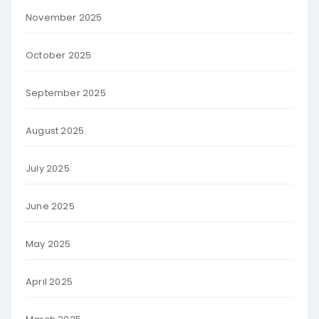
November 2025
October 2025
September 2025
August 2025
July 2025
June 2025
May 2025
April 2025