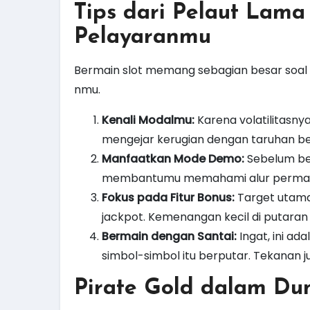
Tips dari Pelaut Lam
Pelayaranmu
Bermain slot memang sebagian besar soal k
nmu.
Kenali Modalmu:
Karena volatilitasnya
mengejar kerugian dengan taruhan b
Manfaatkan Mode Demo:
Sebelum ber
membantumu memahami alur permaina
Fokus pada Fitur Bonus:
Target utama
jackpot. Kemenangan kecil di putaran
Bermain dengan Santai:
Ingat, ini ad
simbol-simbol itu berputar. Tekanan ju
Pirate Gold dalam Dun