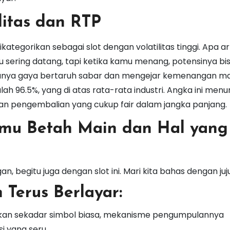
ilitas dan RTP
ikategorikan sebagai slot dengan volatilitas tinggi. Apa ar
 sering datang, tapi ketika kamu menang, potensinya bi
 punya gaya bertaruh sabar dan mengejar kemenangan m
lah 96.5%, yang di atas rata-rata industri. Angka ini menu
ikan pengembalian yang cukup fair dalam jangka panjang.
amu Betah Main dan Hal yang
, begitu juga dengan slot ini. Mari kita bahas dengan juju
 Terus Berlayar:
an sekadar simbol biasa, mekanisme pengumpulannya
i yang seru.