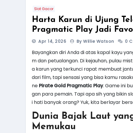
Slot Gacor
Harta Karun di Ujung Te
Pragmatic Play Jadi Favo
Apr 14, 2026
By Willie Watson
0 
Bayangkan diri Anda di atas kapal kayu y
m dan petualangan. Di kejauhan, pulau mist
a karun yang terkunci rapat membuat jant
dari film, tapi sensasi yang bisa kamu rasa
ne
Pirate Gold Pragmatic Play
. Game ini bu
gan para pemain. Tapi apa sih yang bikin s
i hati banyak orang? Yuk, kita berlayar be
Dunia Bajak Laut yan
Memukau