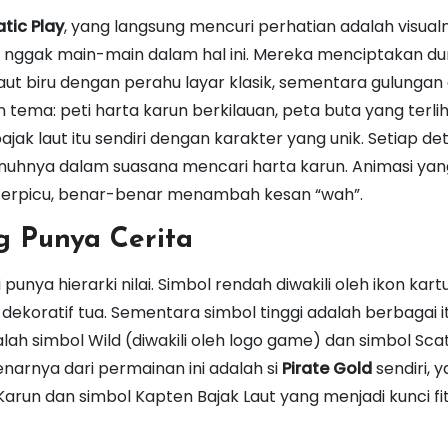
tic Play
, yang langsung mencuri perhatian adalah visualn
 nggak main-main dalam hal ini. Mereka menciptakan du
ut biru dengan perahu layar klasik, sementara gulungan 
tema: peti harta karun berkilauan, peta buta yang terlih
jak laut itu sendiri dengan karakter yang unik. Setiap deta
nya dalam suasana mencari harta karun. Animasi yan
t terpicu, benar-benar menambah kesan “wah”.
g Punya Cerita
 punya hierarki nilai. Simbol rendah diwakili oleh ikon kar
n dekoratif tua. Sementara simbol tinggi adalah berbagai 
lah simbol Wild (diwakili oleh logo game) dan simbol Sca
narnya dari permainan ini adalah si
Pirate Gold
sendiri, 
Karun dan simbol Kapten Bajak Laut yang menjadi kunci fit