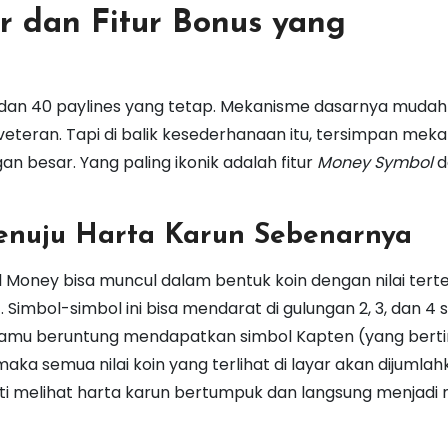
 dan Fitur Bonus yang
 dan 40 paylines yang tetap. Mekanisme dasarnya mudah
teran. Tapi di balik kesederhanaan itu, tersimpan mek
 besar. Yang paling ikonik adalah fitur
Money Symbol
d
enuju Harta Karun Sebenarnya
bol Money bisa muncul dalam bentuk koin dengan nilai tert
). Simbol-simbol ini bisa mendarat di gulungan 2, 3, dan 4
 kamu beruntung mendapatkan simbol Kapten (yang bert
aka semua nilai koin yang terlihat di layar akan dijumlah
i melihat harta karun bertumpuk dan langsung menjadi m