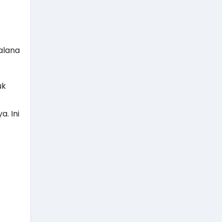
alana
uk
. Ini