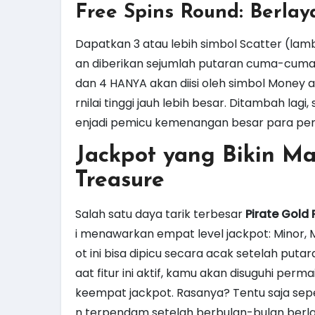
Free Spins Round: Berlay
Dapatkan 3 atau lebih simbol Scatter (lamb
an diberikan sejumlah putaran cuma-cuma. Y
dan 4 HANYA akan diisi oleh simbol Money 
rnilai tinggi jauh lebih besar. Ditambah lagi
enjadi pemicu kemenangan besar para pe
Jackpot yang Bikin Ma
Treasure
Salah satu daya tarik terbesar
Pirate Gold
i menawarkan empat level jackpot: Minor, M
ot ini bisa dipicu secara acak setelah put
aat fitur ini aktif, kamu akan disuguhi perma
keempat jackpot. Rasanya? Tentu saja sepe
n terpendam setelah berbulan-bulan berla