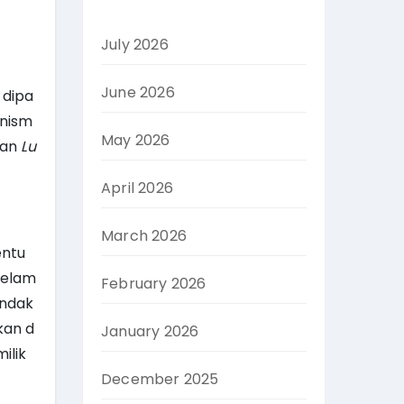
July 2026
June 2026
 dipa
anism
May 2026
an
Lu
April 2026
March 2026
entu
 selam
February 2026
indak
kan d
January 2026
ilik
December 2025