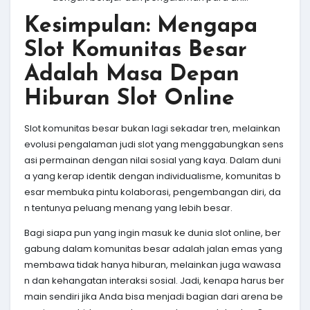
Kesimpulan: Mengapa
Slot Komunitas Besar
Adalah Masa Depan
Hiburan Slot Online
Slot komunitas besar bukan lagi sekadar tren, melainkan
evolusi pengalaman judi slot yang menggabungkan sens
asi permainan dengan nilai sosial yang kaya. Dalam duni
a yang kerap identik dengan individualisme, komunitas b
esar membuka pintu kolaborasi, pengembangan diri, da
n tentunya peluang menang yang lebih besar.
Bagi siapa pun yang ingin masuk ke dunia slot online, ber
gabung dalam komunitas besar adalah jalan emas yang
membawa tidak hanya hiburan, melainkan juga wawasa
n dan kehangatan interaksi sosial. Jadi, kenapa harus ber
main sendiri jika Anda bisa menjadi bagian dari arena be