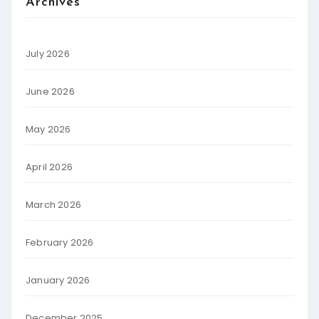
Archives
July 2026
June 2026
May 2026
April 2026
March 2026
February 2026
January 2026
December 2025