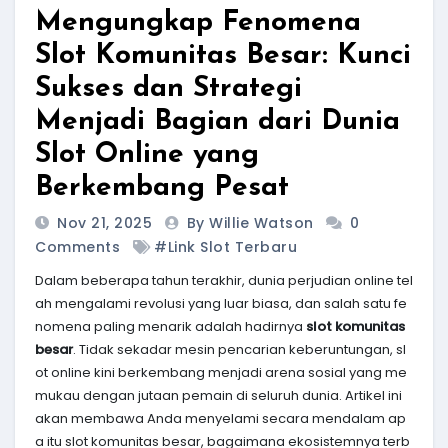
Mengungkap Fenomena
Slot Komunitas Besar: Kunci
Sukses dan Strategi
Menjadi Bagian dari Dunia
Slot Online yang
Berkembang Pesat
Nov 21, 2025
By Willie Watson
0
Comments
#link Slot Terbaru
Dalam beberapa tahun terakhir, dunia perjudian online tel
ah mengalami revolusi yang luar biasa, dan salah satu fe
nomena paling menarik adalah hadirnya
slot komunitas
besar
. Tidak sekadar mesin pencarian keberuntungan, sl
ot online kini berkembang menjadi arena sosial yang me
mukau dengan jutaan pemain di seluruh dunia. Artikel ini
akan membawa Anda menyelami secara mendalam ap
a itu slot komunitas besar, bagaimana ekosistemnya terb