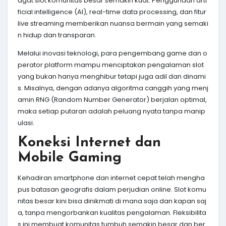
agat slot komunitas besar semakin kuat. Penggunaan arti
ficial intelligence (AI), real-time data processing, dan fitur
live streaming memberikan nuansa bermain yang semaki
n hidup dan transparan.
Melalui inovasi teknologi, para pengembang game dan o
perator platform mampu menciptakan pengalaman slot
yang bukan hanya menghibur tetapi juga adil dan dinami
s. Misalnya, dengan adanya algoritma canggih yang menj
amin RNG (Random Number Generator) berjalan optimal,
maka setiap putaran adalah peluang nyata tanpa manip
ulasi.
Koneksi Internet dan
Mobile Gaming
Kehadiran smartphone dan internet cepat telah mengha
pus batasan geografis dalam perjudian online. Slot komu
nitas besar kini bisa dinikmati di mana saja dan kapan saj
a, tanpa mengorbankan kualitas pengalaman. Fleksibilita
s ini membuat komunitas tumbuh semakin besar dan ber