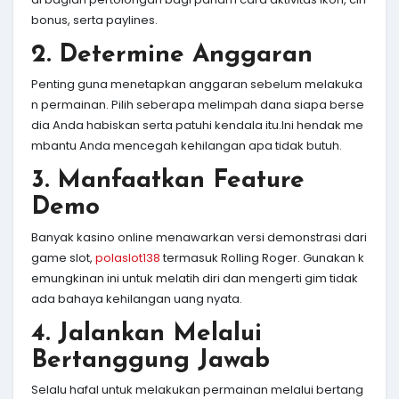
bonus, serta paylines.
2. Determine Anggaran
Penting guna menetapkan anggaran sebelum melakuka
n permainan. Pilih seberapa melimpah dana siapa berse
dia Anda habiskan serta patuhi kendala itu.Ini hendak me
mbantu Anda mencegah kehilangan apa tidak butuh.
3. Manfaatkan Feature
Demo
Banyak kasino online menawarkan versi demonstrasi dari
game slot,
polaslot138
termasuk Rolling Roger. Gunakan k
emungkinan ini untuk melatih diri dan mengerti gim tidak
ada bahaya kehilangan uang nyata.
4. Jalankan Melalui
Bertanggung Jawab
Selalu hafal untuk melakukan permainan melalui bertang