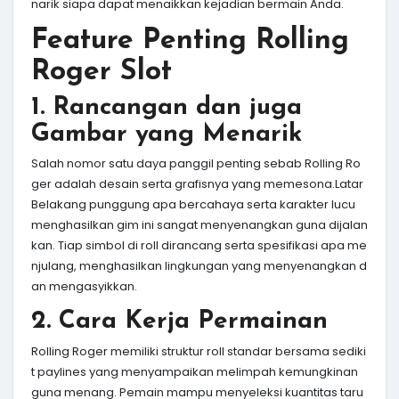
narik siapa dapat menaikkan kejadian bermain Anda.
Feature Penting Rolling
Roger Slot
1. Rancangan dan juga
Gambar yang Menarik
Salah nomor satu daya panggil penting sebab Rolling Ro
ger adalah desain serta grafisnya yang memesona.Latar
Belakang punggung apa bercahaya serta karakter lucu
menghasilkan gim ini sangat menyenangkan guna dijalan
kan. Tiap simbol di roll dirancang serta spesifikasi apa me
njulang, menghasilkan lingkungan yang menyenangkan d
an mengasyikkan.
2. Cara Kerja Permainan
Rolling Roger memiliki struktur roll standar bersama sediki
t paylines yang menyampaikan melimpah kemungkinan
guna menang. Pemain mampu menyeleksi kuantitas taru