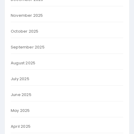
November 2025
October 2025
September 2025
August 2025
July 2025
June 2025
May 2025
April 2025