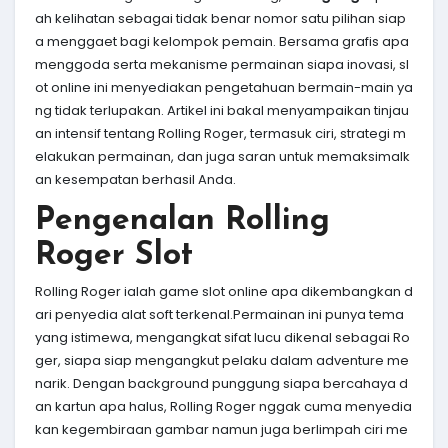
ah kelihatan sebagai tidak benar nomor satu pilihan siap
a menggaet bagi kelompok pemain. Bersama grafis apa
menggoda serta mekanisme permainan siapa inovasi, sl
ot online ini menyediakan pengetahuan bermain-main ya
ng tidak terlupakan. Artikel ini bakal menyampaikan tinjau
an intensif tentang Rolling Roger, termasuk ciri, strategi m
elakukan permainan, dan juga saran untuk memaksimalk
an kesempatan berhasil Anda.
Pengenalan Rolling
Roger Slot
Rolling Roger ialah game slot online apa dikembangkan d
ari penyedia alat soft terkenal.Permainan ini punya tema
yang istimewa, mengangkat sifat lucu dikenal sebagai Ro
ger, siapa siap mengangkut pelaku dalam adventure me
narik. Dengan background punggung siapa bercahaya d
an kartun apa halus, Rolling Roger nggak cuma menyedia
kan kegembiraan gambar namun juga berlimpah ciri me