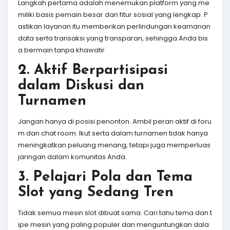
Langkah pertama adalah menemukan platform yang me
miliki basis pemain besar dan fitur sosial yang lengkap. P
astikan layanan itu memberikan perlindungan keamanan
data serta transaksi yang transparan, sehingga Anda bis
a bermain tanpa khawatir.
2. Aktif Berpartisipasi
dalam Diskusi dan
Turnamen
Jangan hanya di posisi penonton. Ambil peran aktif di foru
m dan chat room. Ikut serta dalam turnamen tidak hanya
meningkatkan peluang menang, tetapi juga memperluas
jaringan dalam komunitas Anda.
3. Pelajari Pola dan Tema
Slot yang Sedang Tren
Tidak semua mesin slot dibuat sama. Cari tahu tema dan t
ipe mesin yang paling populer dan menguntungkan dala