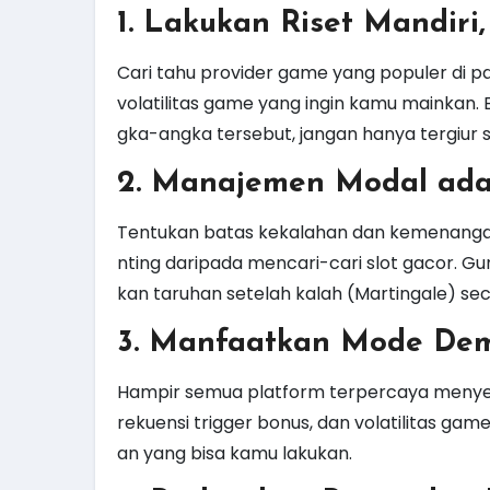
1. Lakukan Riset Mandir
Cari tahu provider game yang populer di p
volatilitas game yang ingin kamu mainkan. 
gka-angka tersebut, jangan hanya tergiur
2. Manajemen Modal ada
Tentukan batas kekalahan dan kemenangan s
nting daripada mencari-cari slot gacor. G
kan taruhan setelah kalah (Martingale) s
3. Manfaatkan Mode Dem
Hampir semua platform terpercaya menyed
rekuensi trigger bonus, dan volatilitas ga
an yang bisa kamu lakukan.