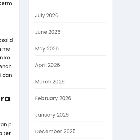
 perm
July 2026
June 2026
asal d
May 2026
h me
n ko
April 2026
menan
i dan
March 2026
ara
February 2026
January 2026
kan p
December 2025
a ter