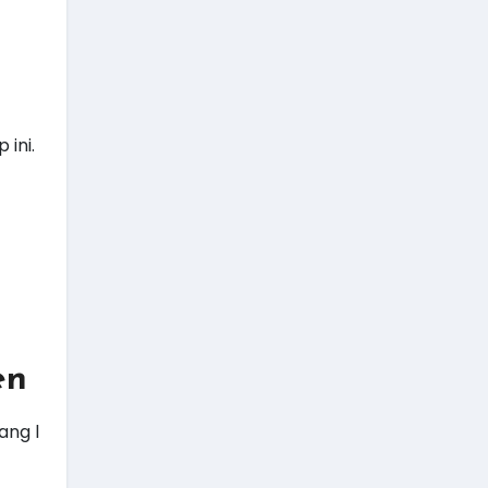
-
 ini.
en
ang l