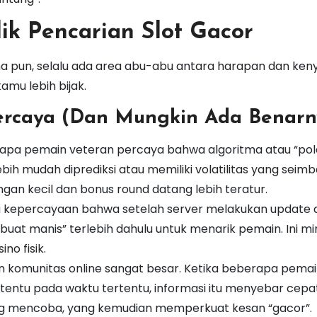
lik Pencarian Slot Gacor
ana pun, selalu ada area abu-abu antara harapan dan ken
amu lebih bijak.
ercaya (Dan Mungkin Ada Benarn
pa pemain veteran percaya bahwa algoritma atau “pol
bih mudah diprediksi atau memiliki volatilitas yang seim
gan kecil dan bonus round datang lebih teratur.
 kepercayaan bahwa setelah server melakukan update 
buat manis” terlebih dahulu untuk menarik pemain. Ini mi
no fisik.
 komunitas online sangat besar. Ketika beberapa pema
ntu pada waktu tertentu, informasi itu menyebar cepa
 mencoba, yang kemudian memperkuat kesan “gacor”.