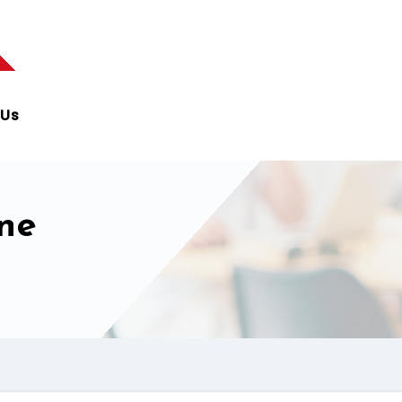
 Us
ine