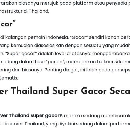
bicarakan biasanya merujuk pada platform atau penyedia
struktur di Thailand.
cor”
r di kalangan pemain Indonesia. “Gacor” sendiri konon ber
 yang kemudian diasosiasikan dengan sesuatu yang muda
n. “Super gacor” adalah level di atasnya: menggambarka
p sedang dalam fase “panen”, memberikan frekuensi ke
ing dari biasanya. Penting diingat, ini lebih pada perseps
tematis.
rver Thailand Super Gacor Sec
erver Thailand super gacor?
, mereka sedang membicara
 di server Thailand, yang diyakini sedang dalam perform