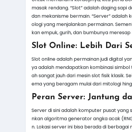
masak rendang. “Slot” adalah daging sapi d
dan mekanisme bermain. “Server” adalah
ologi yang menjalankan permainan. Semen
kan empuk, gurih, dan bumbunya meresap
Slot Online: Lebih Dari 
Slot online adalah permainan judi digital 
ya adalah mendapatkan kombinasi simbol
ah sangat jauh dari mesin slot fisik klasik. S
ema yang beragam mulai dari mitologi hin
Peran Server: Jantung da
Server di sini adalah komputer pusat yan
nkan algoritma generator angka acak (RN
n. Lokasi server ini bisa berada di berbaga