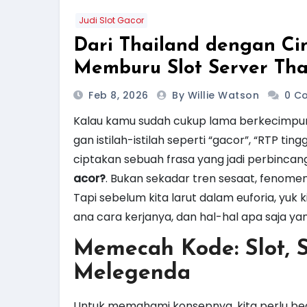
Judi Slot Gacor
Dari Thailand dengan C
Memburu Slot Server Tha
Feb 8, 2026
By Willie Watson
0 C
Kalau kamu sudah cukup lama berkecimpung 
gan istilah-istilah seperti “gacor”, “RTP ti
ciptakan sebuah frasa yang jadi perbincan
acor?
. Bukan sekadar tren sesaat, fenomen
Tapi sebelum kita larut dalam euforia, yu
ana cara kerjanya, dan hal-hal apa saja y
Memecah Kode: Slot, S
Melegenda
Untuk memahami konsepnya, kita perlu bed