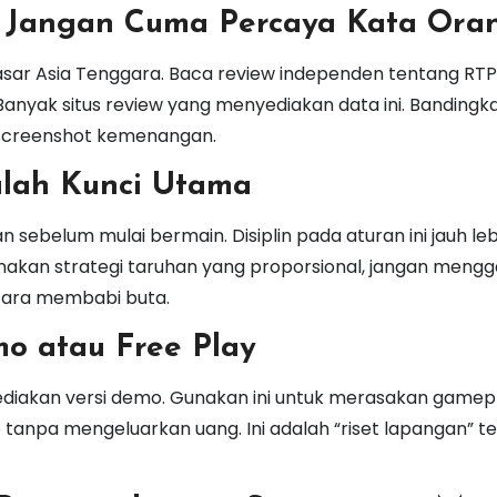
i, Jangan Cuma Percaya Kata Ora
asar Asia Tenggara. Baca review independen tentang RT
Banyak situs review yang menyediakan data ini. Bandingk
 screenshot kemenangan.
lah Kunci Utama
ebelum mulai bermain. Disiplin pada aturan ini jauh leb
unakan strategi taruhan yang proporsional, jangan meng
ecara membabi buta.
o atau Free Play
iakan versi demo. Gunakan ini untuk merasakan gamepl
me tanpa mengeluarkan uang. Ini adalah “riset lapangan” 