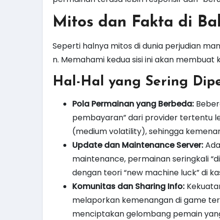
Mitos dan Fakta di Ba
Seperti halnya mitos di dunia perjudian m
n. Memahami kedua sisi ini akan membuat k
Hal-Hal yang Sering Dip
Pola Permainan yang Berbeda:
Bebera
pembayaran” dari provider tertentu le
(medium volatility), sehingga kemenan
Update dan Maintenance Server:
Ada
maintenance, permainan seringkali “di
dengan teori “new machine luck” di kasi
Komunitas dan Sharing Info:
Kekuatan
melaporkan kemenangan di game terte
menciptakan gelombang pemain yang