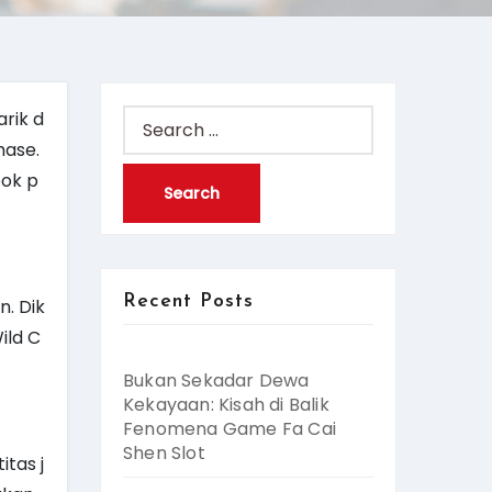
rik d
Search
hase.
for:
pok p
Recent Posts
. Dik
ild C
Bukan Sekadar Dewa
Kekayaan: Kisah di Balik
Fenomena Game Fa Cai
Shen Slot
tas j