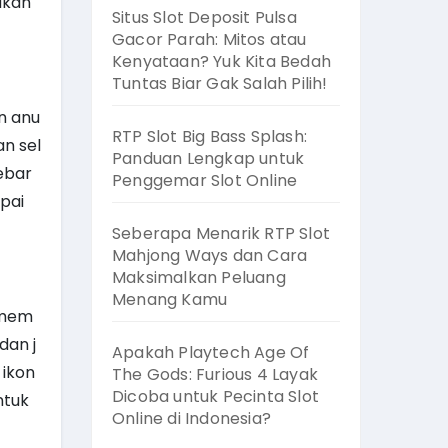
akan
Situs Slot Deposit Pulsa
Gacor Parah: Mitos atau
Kenyataan? Yuk Kita Bedah
Tuntas Biar Gak Salah Pilih!
n anu
RTP Slot Big Bass Splash:
n sel
Panduan Lengkap untuk
ebar
Penggemar Slot Online
pai
Seberapa Menarik RTP Slot
Mahjong Ways dan Cara
Maksimalkan Peluang
Menang Kamu
s mem
dan j
Apakah Playtech Age Of
 ikon
The Gods: Furious 4 Layak
Dicoba untuk Pecinta Slot
ntuk
Online di Indonesia?