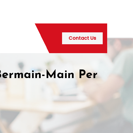
Contact Us
Bermain-Main Per