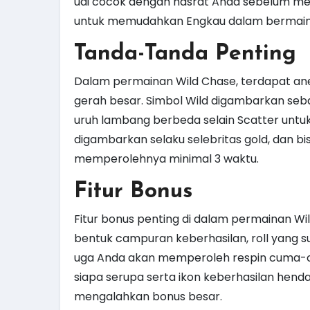
udi cocok dengan hasrat Anda sebelum memu
untuk memudahkan Engkau dalam bermain
Tanda-Tanda Penting
Dalam permainan Wild Chase, terdapat 
gerah besar. Simbol Wild digambarkan seb
uruh lambang berbeda selain Scatter unt
digambarkan selaku selebritas gold, dan b
memperolehnya minimal 3 waktu.
Fitur Bonus
Fitur bonus penting di dalam permainan Wild
bentuk campuran keberhasilan, roll yang 
uga Anda akan memperoleh respin cuma-cum
siapa serupa serta ikon keberhasilan hend
mengalahkan bonus besar.