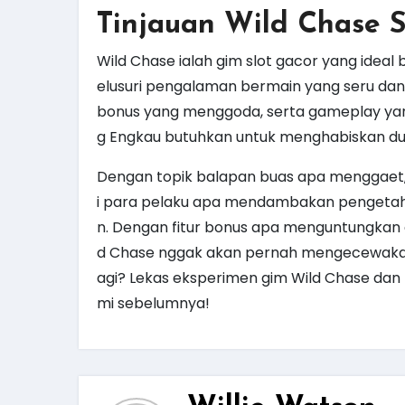
Tinjauan Wild Chase S
Wild Chase ialah gim slot gacor yang ide
elusuri pengalaman bermain yang seru da
bonus yang menggoda, serta gameplay ya
g Engkau butuhkan untuk menghabiskan du
Dengan topik balapan buas apa menggaet, 
i para pelaku apa mendambakan pengetah
n. Dengan fitur bonus apa menguntungkan 
d Chase nggak akan pernah mengecewakan 
agi? Lekas eksperimen gim Wild Chase da
mi sebelumnya!