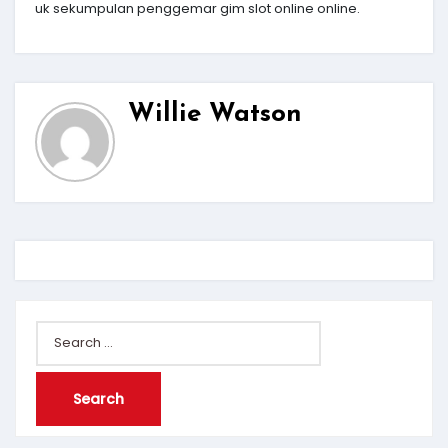
uk sekumpulan penggemar gim slot online online.
Willie Watson
Search
for: