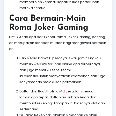
memperoleh kembali separuh luas pertaruhan
mereka semua.
Cara Bermain-Main
Roma Joker Gaming
Untuk Anda apa baru kenal Roma Joker Gaming, beriring
an merupakan tahapan mudah bagi mengawali permain
an:
Pilih Media Dapat Dipercaya: Awal, jamin Engkau
memilih website taruhan online apa terpercaya
dan juga memiliki lisensi resmi.
Ini esensial untuk menyatakan keamanan dan juga
kenyamanan melakukan permainan.
Daftar dan Buat Profil:
oli4d
Sesudah mencari
laman apa tepat, daftarkan pribadi Anda dan
membuat rekening. Tahapan ini biasanya kilat dan
sederhana.
Isi Saldo Rekening: Lakukan simpanan ke akun