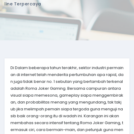
Line Terpercaya
Di Dalam beberapa tahun terakhir, sektor industri permain
an di internet telah menderita pertumbuhan apa rapid, da
n juga tidak benar no. 1 sebutan yang bertambah terkenal
adalah Roma Joker Gaming. Bersama campuran antara
visual siapa memesona, gameplay siapa menggembirak
an, dan probabilitas menang yang mengundang, tak takj
ub jika melimpah pemain siapa tergoda guna menguji na
sib baik orang-orang itu di wadah ini. Karangan ini akan
membahas secara intensif tentang Roma Joker Gaming, t
ermasuk ciri, cara bermain-main, dan petunjuk guna men