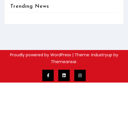
Trending News
Proudly powered by WordPress
|
Theme: industryup by
Themeansar
.