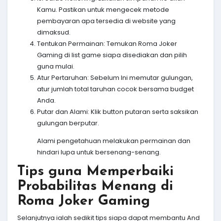
Kamu. Pastikan untuk mengecek metode
pembayaran apa tersedia di website yang
dimaksud.
Tentukan Permainan: Temukan Roma Joker
Gaming di list game siapa disediakan dan pilih
guna mulai.
Atur Pertaruhan: Sebelum Ini memutar gulungan,
atur jumlah total taruhan cocok bersama budget
Anda.
Putar dan Alami: Klik button putaran serta saksikan
gulungan berputar.
Alami pengetahuan melakukan permainan dan
hindari lupa untuk bersenang-senang.
Tips guna Memperbaiki
Probabilitas Menang di
Roma Joker Gaming
Selanjutnya ialah sedikit tips siapa dapat membantu And