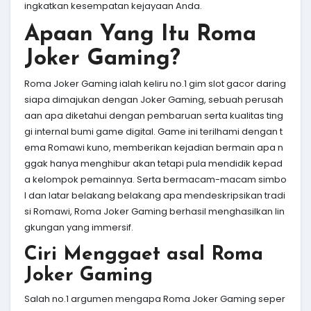
ingkatkan kesempatan kejayaan Anda.
Apaan Yang Itu Roma
Joker Gaming?
Roma Joker Gaming ialah keliru no.1 gim slot gacor daring
siapa dimajukan dengan Joker Gaming, sebuah perusah
aan apa diketahui dengan pembaruan serta kualitas ting
gi internal bumi game digital. Game ini terilhami dengan t
ema Romawi kuno, memberikan kejadian bermain apa n
ggak hanya menghibur akan tetapi pula mendidik kepad
a kelompok pemainnya. Serta bermacam-macam simbo
l dan latar belakang belakang apa mendeskripsikan tradi
si Romawi, Roma Joker Gaming berhasil menghasilkan lin
gkungan yang immersif.
Ciri Menggaet asal Roma
Joker Gaming
Salah no.1 argumen mengapa Roma Joker Gaming seper