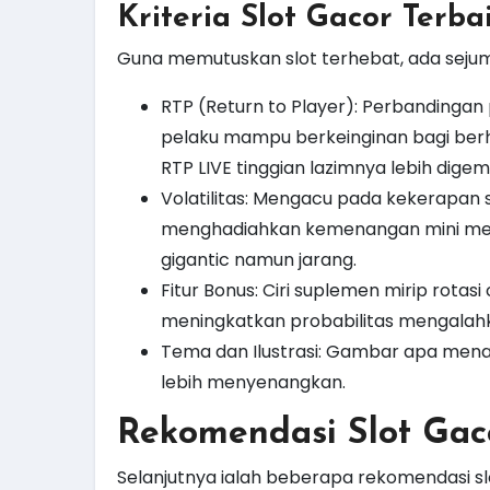
Kriteria Slot Gacor Terba
Guna memutuskan slot terhebat, ada sejumla
RTP (Return to Player): Perbandinga
pelaku mampu berkeinginan bagi berha
RTP LIVE tinggian lazimnya lebih digema
Volatilitas: Mengacu pada kekerapan s
menghadiahkan kemenangan mini melal
gigantic namun jarang.
Fitur Bonus: Ciri suplemen mirip rot
meningkatkan probabilitas mengalah
Tema dan Ilustrasi: Gambar apa mena
lebih menyenangkan.
Rekomendasi Slot Gaco
Selanjutnya ialah beberapa rekomendasi sl