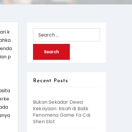
ari k
Search
lahka
for:
henda
lan p
Recent Posts
asita
erke
Bukan Sekadar Dewa
 ada
Kekayaan: Kisah di Balik
Fenomena Game Fa Cai
uanya
Shen Slot