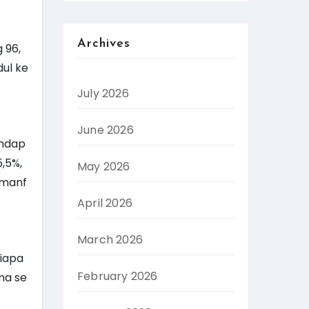
Archives
 96,
dul ke
July 2026
June 2026
endap
5,5%,
May 2026
rmanf
April 2026
March 2026
siapa
February 2026
ma se