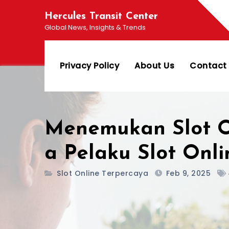
Skip
Hercules Transit Center
to
Global News, Insights & Trends
content
Privacy Policy
About Us
Contact
Menemukan Slot On
a Pelaku Slot Onli
Slot Online Terpercaya
Feb 9, 2025